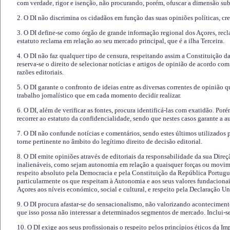
com verdade, rigor e isenção, não procurando, porém, ofuscar a dimensão subj
2. O DI não discrimina os cidadãos em função das suas opiniões políticas, cre
3. O DI define-se como órgão de grande informação regional dos Açores, recl
estatuto reclama em relação ao seu mercado principal, que é a ilha Terceira.
4. O DI não faz qualquer tipo de censura, respeitando assim a Constituição 
reserva-se o direito de selecionar notícias e artigos de opinião de acordo co
razões editoriais.
5. O DI garante o confronto de ideias entre as diversas correntes de opinião 
trabalho jornalístico que em cada momento decidir realizar.
6. O DI, além de verificar as fontes, procura identificá-las com exatidão. Poré
recorrer ao estatuto da confidencialidade, sendo que nestes casos garante a 
7. O DI não confunde notícias e comentários, sendo estes últimos utilizados 
torne pertinente no âmbito do legítimo direito de decisão editorial.
8. O DI emite opiniões através de editoriais da responsabilidade da sua Direç
inalienáveis, como sejam autonomia em relação a quaisquer forças ou movime
respeito absoluto pela Democracia e pela Constituição da República Portugue
particularmente os que respeitam à Autonomia e aos seus valores fundacion
Açores aos níveis económico, social e cultural, e respeito pela Declaração U
9. O DI procura afastar-se do sensacionalismo, não valorizando aconteciment
que isso possa não interessar a determinados segmentos de mercado. Inclui-se
10. O DI exige aos seus profissionais o respeito pelos princípios éticos da I