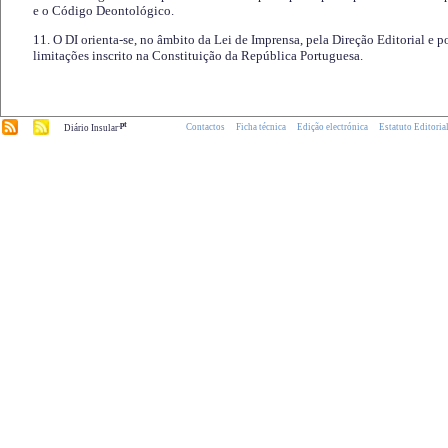
e o Código Deontológico.
11. O DI orienta-se, no âmbito da Lei de Imprensa, pela Direção Editorial e p
limitações inscrito na Constituição da República Portuguesa.
.pt
Contactos
Ficha técnica
Edição electrónica
Estatuto Editoria
Diário Insular