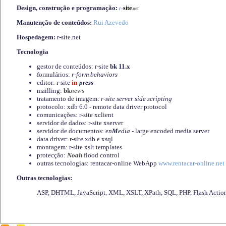
Design, construção e programação:
-
site
r
.net
Manutenção de conteúdos:
Rui Azevedo
Hospedagem:
r-site.net
Tecnologia
gestor de conteúdos: r-site
bk 11.x
formulários:
r-form behaviors
editor: r-site
in-
press
mailling:
bk
news
tratamento de imagem:
r-site server side scripting
protocolo: xdb 6.0 - remote data driver protocol
comunicações: r-site xclient
servidor de dados: r-site xserver
servidor de documentos:
en
M
edia
- large encoded media server
data driver: r-site xdb e xsql
montagem: r-site xslt templates
protecção:
Noah
flood control
outras tecnologias: rentacar-online WebApp
www.rentacar-online.net
Outras tecnologias:
ASP, DHTML, JavaScript, XML, XSLT, XPath, SQL, PHP, Flash Actio