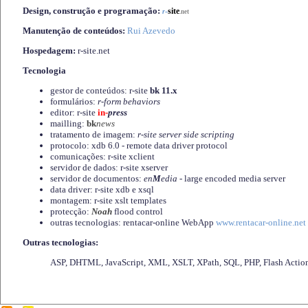
Design, construção e programação:
-
site
r
.net
Manutenção de conteúdos:
Rui Azevedo
Hospedagem:
r-site.net
Tecnologia
gestor de conteúdos: r-site
bk 11.x
formulários:
r-form behaviors
editor: r-site
in-
press
mailling:
bk
news
tratamento de imagem:
r-site server side scripting
protocolo: xdb 6.0 - remote data driver protocol
comunicações: r-site xclient
servidor de dados: r-site xserver
servidor de documentos:
en
M
edia
- large encoded media server
data driver: r-site xdb e xsql
montagem: r-site xslt templates
protecção:
Noah
flood control
outras tecnologias: rentacar-online WebApp
www.rentacar-online.net
Outras tecnologias:
ASP, DHTML, JavaScript, XML, XSLT, XPath, SQL, PHP, Flash Actio