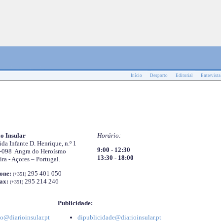
Início
Desporto
Editorial
Entrevista
o Insular
Horário:
da Infante D. Henrique, n.º 1
9:00 - 12:30
-098 Angra do Heroísmo
13:30 - 18:00
ira - Açores – Portugal.
one:
295 401 050
(+351)
ax:
295 214 246
(+351)
Publicidade:
o@diarioinsular.pt
dipublicidade@diarioinsular.pt