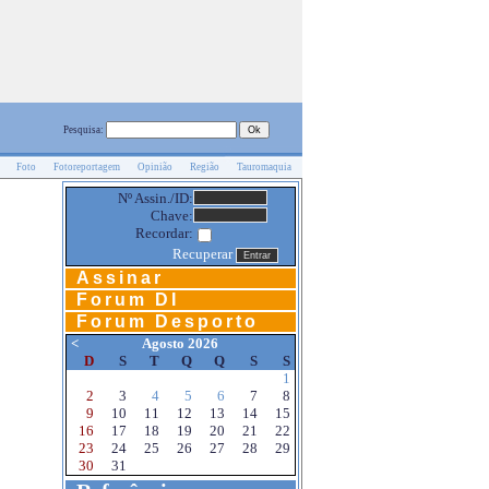
Pesquisa:
Foto
Fotoreportagem
Opinião
Região
Tauromaquia
Nº Assin./ID:
Chave:
Recordar:
Recuperar
Assinar
Forum DI
Forum Desporto
<
Agosto 2026
D
S
T
Q
Q
S
S
1
2
3
4
5
6
7
8
9
10
11
12
13
14
15
16
17
18
19
20
21
22
23
24
25
26
27
28
29
30
31