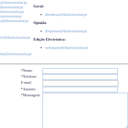
@diarioinsular.pt
Geral:
iarioinsular.pt
iarioinsular.pt
diredacao@diarioinsular.pt
arioinsular.pt
o@diarioinsular.pt
Opinião
diopiniao@diarioinsular.pt
to@diarioinsular.pt
Edição Electrónica:
webmaster@diarioinsular.pt
ida@diarioinsular.pt
*Nome:
*Telefone:
E-mail:
*Assunto:
*Mensagem: