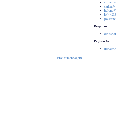
armando
carina@d
helena@d
helio@di
jlourenc
Desporto:
didespor
Paginação:
luisalme
Enviar mensagem