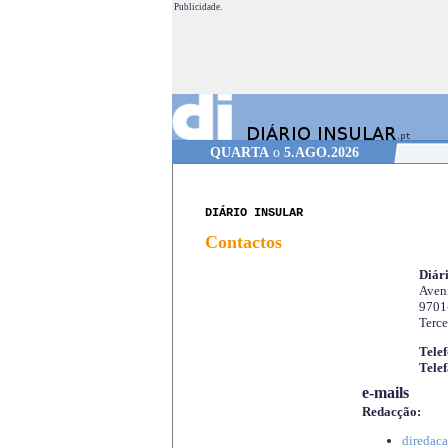
Publicidade.
QUARTA
o
5.AGO.2026
DIÁRIO INSULAR
Contactos
Diári
Aveni
9701
Terce
Telef
Telef
e-mails
Redacção:
diredaca