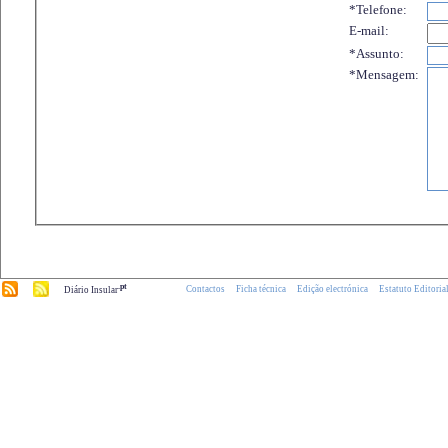
*Telefone:
E-mail:
*Assunto:
*Mensagem:
.pt
Contactos
Ficha técnica
Edição electrónica
Estatuto Editoria
Diário Insular