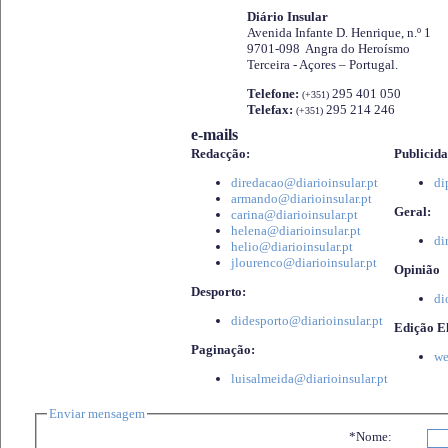
Diário Insular
Avenida Infante D. Henrique, n.º 1
9701-098 Angra do Heroísmo
Terceira - Açores – Portugal.
Telefone:
295 401 050
(+351)
Telefax:
295 214 246
(+351)
e-mails
Redacção:
Publicida
diredacao@diarioinsular.pt
di
armando@diarioinsular.pt
Geral:
carina@diarioinsular.pt
helena@diarioinsular.pt
di
helio@diarioinsular.pt
jlourenco@diarioinsular.pt
Opinião
Desporto:
di
didesporto@diarioinsular.pt
Edição El
Paginação:
we
luisalmeida@diarioinsular.pt
Enviar mensagem
*Nome: