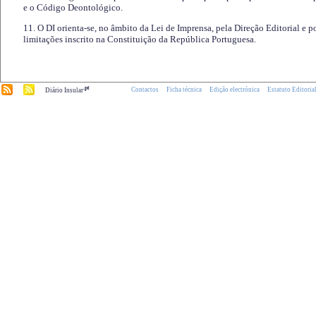
e o Código Deontológico.
11. O DI orienta-se, no âmbito da Lei de Imprensa, pela Direção Editorial e p
limitações inscrito na Constituição da República Portuguesa.
.pt
Contactos
Ficha técnica
Edição electrónica
Estatuto Editoria
Diário Insular