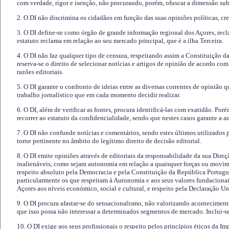
com verdade, rigor e isenção, não procurando, porém, ofuscar a dimensão subj
2. O DI não discrimina os cidadãos em função das suas opiniões políticas, cre
3. O DI define-se como órgão de grande informação regional dos Açores, recl
estatuto reclama em relação ao seu mercado principal, que é a ilha Terceira.
4. O DI não faz qualquer tipo de censura, respeitando assim a Constituição 
reserva-se o direito de selecionar notícias e artigos de opinião de acordo co
razões editoriais.
5. O DI garante o confronto de ideias entre as diversas correntes de opinião 
trabalho jornalístico que em cada momento decidir realizar.
6. O DI, além de verificar as fontes, procura identificá-las com exatidão. Poré
recorrer ao estatuto da confidencialidade, sendo que nestes casos garante a 
7. O DI não confunde notícias e comentários, sendo estes últimos utilizados 
torne pertinente no âmbito do legítimo direito de decisão editorial.
8. O DI emite opiniões através de editoriais da responsabilidade da sua Direç
inalienáveis, como sejam autonomia em relação a quaisquer forças ou movime
respeito absoluto pela Democracia e pela Constituição da República Portugue
particularmente os que respeitam à Autonomia e aos seus valores fundacion
Açores aos níveis económico, social e cultural, e respeito pela Declaração U
9. O DI procura afastar-se do sensacionalismo, não valorizando aconteciment
que isso possa não interessar a determinados segmentos de mercado. Inclui-se
10. O DI exige aos seus profissionais o respeito pelos princípios éticos da I