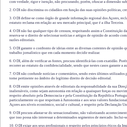
com verdade, rigor e isenção, não procurando, porém, ofuscar a dimensão subj
2. O DI não discrimina os cidadãos em função das suas opiniões políticas, cre
3. O DI define-se como órgão de grande informação regional dos Açores, recl
estatuto reclama em relação ao seu mercado principal, que é a ilha Terceira.
4. O DI não faz qualquer tipo de censura, respeitando assim a Constituição 
reserva-se o direito de selecionar notícias e artigos de opinião de acordo co
razões editoriais.
5. O DI garante o confronto de ideias entre as diversas correntes de opinião 
trabalho jornalístico que em cada momento decidir realizar.
6. O DI, além de verificar as fontes, procura identificá-las com exatidão. Poré
recorrer ao estatuto da confidencialidade, sendo que nestes casos garante a 
7. O DI não confunde notícias e comentários, sendo estes últimos utilizados 
torne pertinente no âmbito do legítimo direito de decisão editorial.
8. O DI emite opiniões através de editoriais da responsabilidade da sua Direç
inalienáveis, como sejam autonomia em relação a quaisquer forças ou movime
respeito absoluto pela Democracia e pela Constituição da República Portugue
particularmente os que respeitam à Autonomia e aos seus valores fundacion
Açores aos níveis económico, social e cultural, e respeito pela Declaração U
9. O DI procura afastar-se do sensacionalismo, não valorizando aconteciment
que isso possa não interessar a determinados segmentos de mercado. Inclui-se
10. O DI exige aos seus profissionais o respeito pelos princípios éticos da I