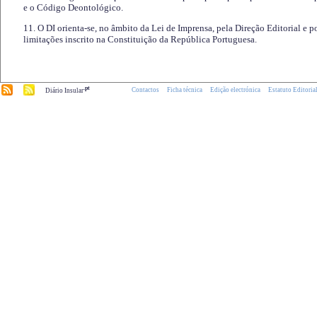
e o Código Deontológico.
11. O DI orienta-se, no âmbito da Lei de Imprensa, pela Direção Editorial e p
limitações inscrito na Constituição da República Portuguesa.
.pt
Contactos
Ficha técnica
Edição electrónica
Estatuto Editoria
Diário Insular