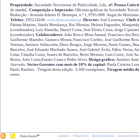
Propriedade:
Sociedade Terceirense de Publicidade, Lda.,
nº. Pessoa Colect
de manhã,
Composição e Impressão:
Oficinas gráficas da Sociedade Tercei
Redacção - Avenida Infante D. Henrique, n.º 1, 9701-098 Angra do Heroísmo 
Telefax:
295214246.
www.diarioinsular.pt
Director:
José Lourenço.
Chefe 
Fátima Martins, Vanda Mendonça, Rui Messias, Helena Fagundes, Margarida
(coordenador), Luís Almeida, Daniel Costa, José Eliseu Costa, Jorge Cipria
(coordenador).
Colaboradores:
João Bosco Mota Amaral, Francisco dos Reis
Guilherme Marinho, Gustavo Moura, Francisco Coelho, José Guilherme Reis 
Ventura, António Vallacorba, Diniz Borges, Jorge Moreira, Paulo Gomes, Duar
Barcelos, José Eduardo Machado Soares, José Gabriel Ávila, Fábio Vieira, A
Lima, Cláudia Costa, Soares de Barcelos, Berto Messias, Luis Couto, José A
Bento, João Costa,Fausto Costa e Pedro Alves.
Design gráfico:
António Araú
Azevedo.
Sócios-Gerentes com mais de 10% de capital:
Paula Cristina Lou
Paulo Raulino. Tiragem desta edição: 3.500 exemplares;
Tiragem média do
euros.
.pt
Contactos
Ficha técnica
Edição electrónica
Estatuto Editoria
Diário Insular