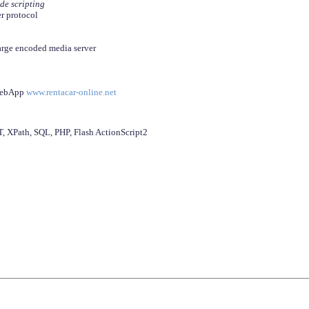
ide scripting
er protocol
arge encoded media server
 WebApp
www.rentacar-online.net
 XPath, SQL, PHP, Flash ActionScript2