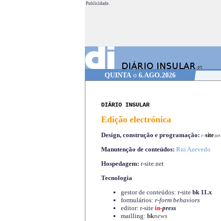
Publicidade.
QUINTA
o
6.AGO.2026
DIÁRIO INSULAR
Edição electrónica
Design, construção e programação:
-
site
r
.net
Manutenção de conteúdos:
Rui Azevedo
Hospedagem:
r-site.net
Tecnologia
gestor de conteúdos: r-site
bk 11.x
formulários:
r-form behaviors
editor: r-site
in-
press
mailling:
bk
news