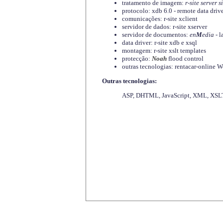
tratamento de imagem:
r-site server s
protocolo: xdb 6.0 - remote data driv
comunicações: r-site xclient
servidor de dados: r-site xserver
servidor de documentos:
en
M
edia
- l
data driver: r-site xdb e xsql
montagem: r-site xslt templates
protecção:
Noah
flood control
outras tecnologias: rentacar-online
Outras tecnologias:
ASP, DHTML, JavaScript, XML, XSLT,