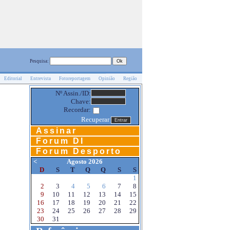
Pesquisa:
Editorial
Entrevista
Fotoreportagem
Opinião
Região
Nº Assin./ID:
Chave:
Recordar:
Recuperar
Assinar
Forum DI
Forum Desporto
<
Agosto 2026
D
S
T
Q
Q
S
S
1
2
3
4
5
6
7
8
9
10
11
12
13
14
15
16
17
18
19
20
21
22
23
24
25
26
27
28
29
30
31