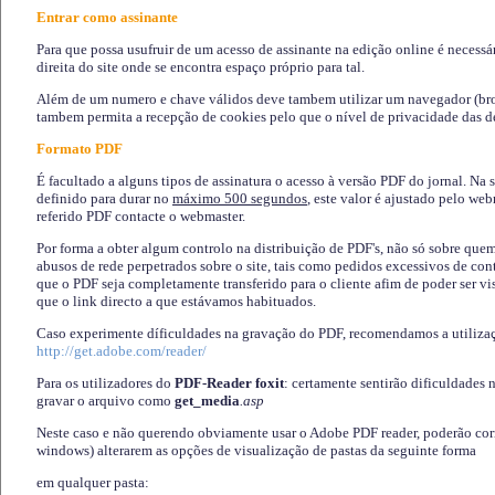
Entrar como assinante
Para que possa usufruir de um acesso de assinante na edição online é necessá
direita do site onde se encontra espaço próprio para tal.
Além de um numero e chave válidos deve tambem utilizar um navegador (brows
tambem permita a recepção de cookies pelo que o nível de privacidade das d
Formato PDF
É facultado a alguns tipos de assinatura o acesso à versão PDF do jornal. Na 
definido para durar no
máximo 500 segundos
, este valor é ajustado pelo we
referido PDF contacte o webmaster.
Por forma a obter algum controlo na distribuição de PDF's, não só sobre que
abusos de rede perpetrados sobre o site, tais como pedidos excessivos de co
que o PDF seja completamente transferido para o cliente afim de poder ser 
que o link directo a que estávamos habituados.
Caso experimente díficuldades na gravação do PDF, recomendamos a utiliza
http://get.adobe.com/reader/
Para os utilizadores do
PDF-Reader foxit
: certamente sentirão dificuldades 
gravar o arquivo como
get_media
.asp
Neste caso e não querendo obviamente usar o Adobe PDF reader, poderão corrig
windows) alterarem as opções de visualização de pastas da seguinte forma
em qualquer pasta
: