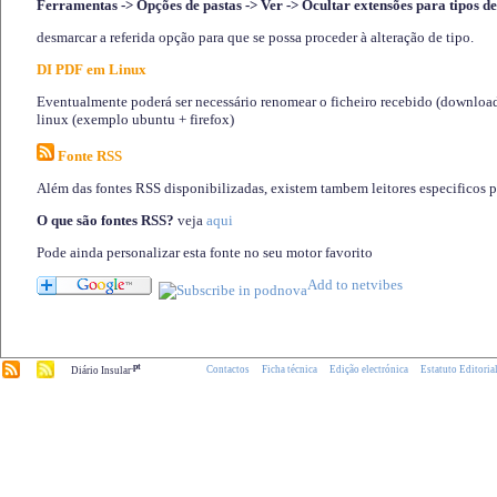
Ferramentas -> Opções de pastas -> Ver -> Ocultar extensões para tipos de
desmarcar a referida opção para que se possa proceder à alteração de tipo.
DI PDF em Linux
Eventualmente poderá ser necessário renomear o ficheiro recebido (download)
linux (exemplo ubuntu + firefox)
Fonte RSS
Além das fontes RSS disponibilizadas, existem tambem leitores especificos 
O que são fontes RSS?
veja
aqui
Pode ainda personalizar esta fonte no seu motor favorito
.pt
Contactos
Ficha técnica
Edição electrónica
Estatuto Editoria
Diário Insular