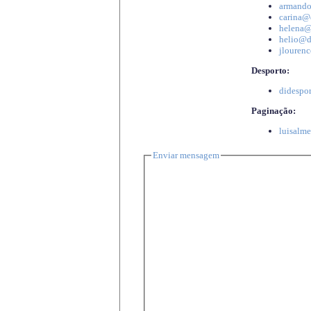
armando
carina@d
helena@d
helio@di
jlourenc
Desporto:
didespor
Paginação:
luisalme
Enviar mensagem