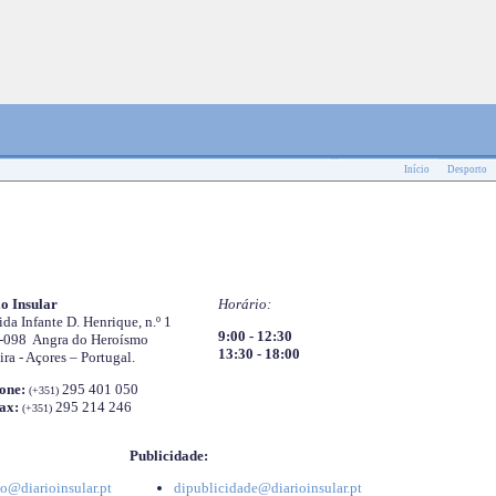
Início
Desporto
o Insular
Horário:
da Infante D. Henrique, n.º 1
9:00 - 12:30
-098 Angra do Heroísmo
13:30 - 18:00
ira - Açores – Portugal.
one:
295 401 050
(+351)
ax:
295 214 246
(+351)
Publicidade:
o@diarioinsular.pt
dipublicidade@diarioinsular.pt