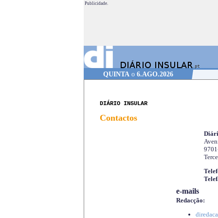
Publicidade.
QUINTA
o
6.AGO.2026
DIÁRIO INSULAR
Contactos
Diári
Aveni
9701
Terce
Telef
Telef
e-mails
Redacção:
diredaca