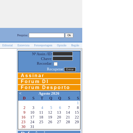
Pesquisa:
Editorial
Entrevista
Fotoreportagem
Opinião
Região
Nº Assin./ID:
Chave:
Recordar:
Recuperar
Assinar
Forum DI
Forum Desporto
<
Agosto 2026
D
S
T
Q
Q
S
S
1
2
3
4
5
6
7
8
9
10
11
12
13
14
15
16
17
18
19
20
21
22
23
24
25
26
27
28
29
30
31