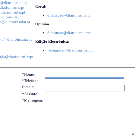
@diarioinsular.pt
Geral:
iarioinsular.pt
iarioinsular.pt
diredacao@diarioinsular.pt
arioinsular.pt
o@diarioinsular.pt
Opinião
diopiniao@diarioinsular.pt
to@diarioinsular.pt
Edição Electrónica:
webmaster@diarioinsular.pt
ida@diarioinsular.pt
*Nome:
*Telefone:
E-mail:
*Assunto:
*Mensagem: