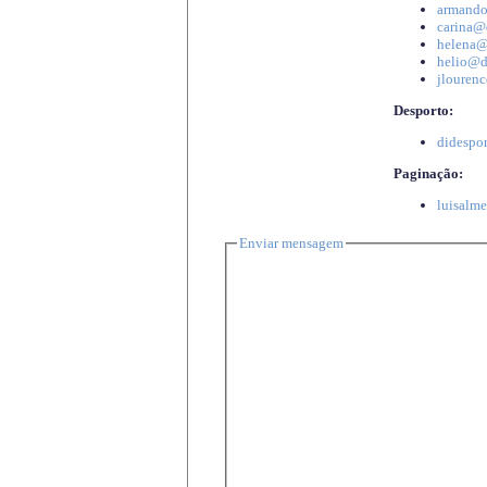
armando
carina@d
helena@d
helio@di
jlourenc
Desporto:
didespor
Paginação:
luisalme
Enviar mensagem