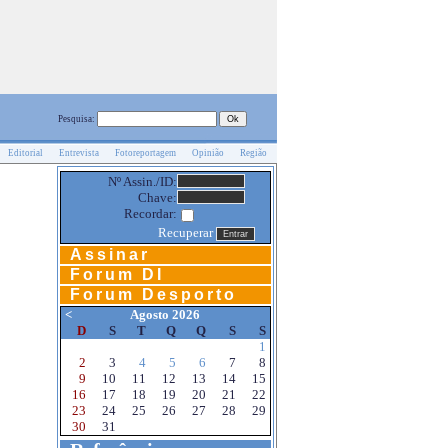
Pesquisa:
Editorial
Entrevista
Fotoreportagem
Opinião
Região
Nº Assin./ID:
Chave:
Recordar:
Recuperar
Assinar
Forum DI
Forum Desporto
<
Agosto 2026
D
S
T
Q
Q
S
S
1
2
3
4
5
6
7
8
9
10
11
12
13
14
15
16
17
18
19
20
21
22
23
24
25
26
27
28
29
30
31