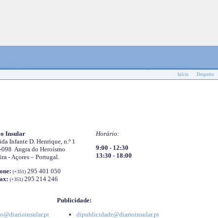
Início
Desporto
o Insular
Horário:
da Infante D. Henrique, n.º 1
9:00 - 12:30
-098 Angra do Heroísmo
13:30 - 18:00
ira - Açores – Portugal.
one:
295 401 050
(+351)
ax:
295 214 246
(+351)
Publicidade:
o@diarioinsular.pt
dipublicidade@diarioinsular.pt