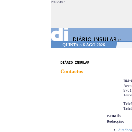
Publicidade.
QUINTA
o
6.AGO.2026
DIÁRIO INSULAR
Contactos
Diári
Aveni
9701
Terce
Telef
Telef
e-mails
Redacção:
diredaca