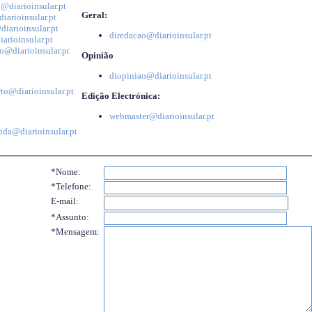
@diarioinsular.pt
Geral:
iarioinsular.pt
iarioinsular.pt
diredacao@diarioinsular.pt
arioinsular.pt
o@diarioinsular.pt
Opinião
diopiniao@diarioinsular.pt
to@diarioinsular.pt
Edição Electrónica:
webmaster@diarioinsular.pt
ida@diarioinsular.pt
*Nome:
*Telefone:
E-mail:
*Assunto:
*Mensagem: