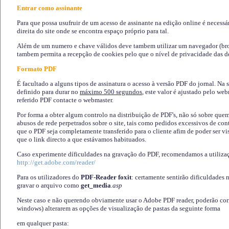
Entrar como assinante
Para que possa usufruir de um acesso de assinante na edição online é necessá
direita do site onde se encontra espaço próprio para tal.
Além de um numero e chave válidos deve tambem utilizar um navegador (brows
tambem permita a recepção de cookies pelo que o nível de privacidade das d
Formato PDF
É facultado a alguns tipos de assinatura o acesso à versão PDF do jornal. Na 
definido para durar no
máximo 500 segundos
, este valor é ajustado pelo we
referido PDF contacte o webmaster.
Por forma a obter algum controlo na distribuição de PDF's, não só sobre que
abusos de rede perpetrados sobre o site, tais como pedidos excessivos de co
que o PDF seja completamente transferido para o cliente afim de poder ser 
que o link directo a que estávamos habituados.
Caso experimente díficuldades na gravação do PDF, recomendamos a utiliza
http://get.adobe.com/reader/
Para os utilizadores do
PDF-Reader foxit
: certamente sentirão dificuldades 
gravar o arquivo como
get_media
.asp
Neste caso e não querendo obviamente usar o Adobe PDF reader, poderão corrig
windows) alterarem as opções de visualização de pastas da seguinte forma
em qualquer pasta
: