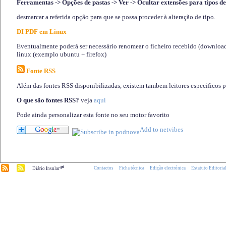
Ferramentas -> Opções de pastas -> Ver -> Ocultar extensões para tipos de
desmarcar a referida opção para que se possa proceder à alteração de tipo.
DI PDF em Linux
Eventualmente poderá ser necessário renomear o ficheiro recebido (download)
linux (exemplo ubuntu + firefox)
Fonte RSS
Além das fontes RSS disponibilizadas, existem tambem leitores especificos 
O que são fontes RSS?
veja
aqui
Pode ainda personalizar esta fonte no seu motor favorito
.pt
Contactos
Ficha técnica
Edição electrónica
Estatuto Editoria
Diário Insular