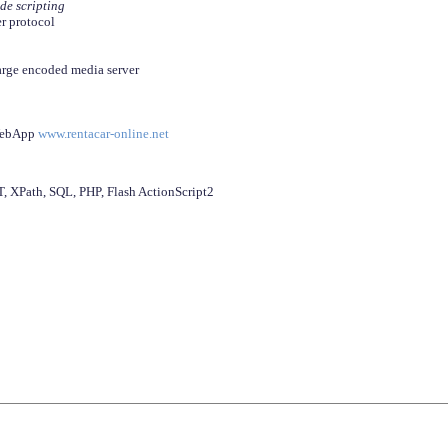
ide scripting
er protocol
arge encoded media server
 WebApp
www.rentacar-online.net
 XPath, SQL, PHP, Flash ActionScript2