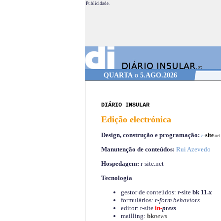
Publicidade.
QUARTA
o
5.AGO.2026
DIÁRIO INSULAR
Edição electrónica
Design, construção e programação:
-
site
r
.net
Manutenção de conteúdos:
Rui Azevedo
Hospedagem:
r-site.net
Tecnologia
gestor de conteúdos: r-site
bk 11.x
formulários:
r-form behaviors
editor: r-site
in-
press
mailling:
bk
news