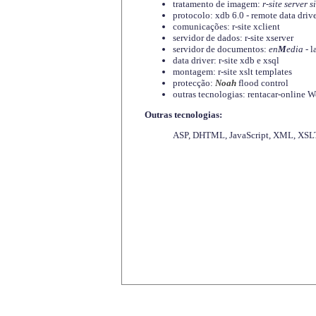
tratamento de imagem:
r-site server s
protocolo: xdb 6.0 - remote data driv
comunicações: r-site xclient
servidor de dados: r-site xserver
servidor de documentos:
en
M
edia
- l
data driver: r-site xdb e xsql
montagem: r-site xslt templates
protecção:
Noah
flood control
outras tecnologias: rentacar-online
Outras tecnologias:
ASP, DHTML, JavaScript, XML, XSLT,