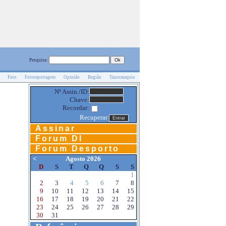
Pesquisa:
Foto
Fotoreportagem
Opinião
Região
Tauromaquia
Nº Assin./ID:
Chave:
Recordar:
Recuperar
Assinar
Forum DI
Forum Desporto
<
Agosto 2026
D
S
T
Q
Q
S
S
1
2
3
4
5
6
7
8
9
10
11
12
13
14
15
16
17
18
19
20
21
22
23
24
25
26
27
28
29
30
31