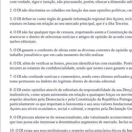
com verdade, rigor e isenção, não procurando, porém, ofuscar a dimensão subj
2. O DI não discrimina os cidadãos em função das suas opiniões políticas, cre
3. O DI define-se como órgão de grande informação regional dos Açores, recl
estatuto reclama em relação ao seu mercado principal, que é a ilha Terceira.
4. O DI não faz qualquer tipo de censura, respeitando assim a Constituição 
reserva-se o direito de selecionar notícias e artigos de opinião de acordo co
razões editoriais.
5. O DI garante o confronto de ideias entre as diversas correntes de opinião 
trabalho jornalístico que em cada momento decidir realizar.
6. O DI, além de verificar as fontes, procura identificá-las com exatidão. Poré
recorrer ao estatuto da confidencialidade, sendo que nestes casos garante a 
7. O DI não confunde notícias e comentários, sendo estes últimos utilizados 
torne pertinente no âmbito do legítimo direito de decisão editorial.
8. O DI emite opiniões através de editoriais da responsabilidade da sua Direç
inalienáveis, como sejam autonomia em relação a quaisquer forças ou movime
respeito absoluto pela Democracia e pela Constituição da República Portugue
particularmente os que respeitam à Autonomia e aos seus valores fundacion
Açores aos níveis económico, social e cultural, e respeito pela Declaração U
9. O DI procura afastar-se do sensacionalismo, não valorizando aconteciment
que isso possa não interessar a determinados segmentos de mercado. Inclui-se
10. O DI exige aos seus profissionais o respeito pelos princípios éticos da I