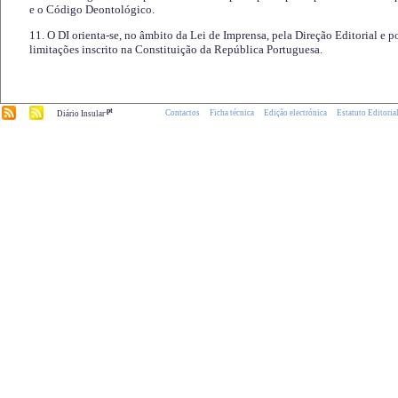
e o Código Deontológico.
11. O DI orienta-se, no âmbito da Lei de Imprensa, pela Direção Editorial e p
limitações inscrito na Constituição da República Portuguesa.
.pt
Contactos
Ficha técnica
Edição electrónica
Estatuto Editoria
Diário Insular