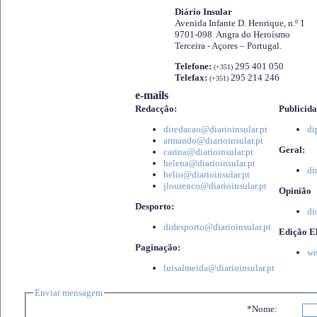
Diário Insular
Avenida Infante D. Henrique, n.º 1
9701-098 Angra do Heroísmo
Terceira - Açores – Portugal.
Telefone:
295 401 050
(+351)
Telefax:
295 214 246
(+351)
e-mails
Redacção:
Publicida
diredacao@diarioinsular.pt
di
armando@diarioinsular.pt
Geral:
carina@diarioinsular.pt
helena@diarioinsular.pt
di
helio@diarioinsular.pt
jlourenco@diarioinsular.pt
Opinião
Desporto:
di
didesporto@diarioinsular.pt
Edição El
Paginação:
we
luisalmeida@diarioinsular.pt
Enviar mensagem
*Nome: