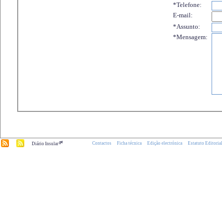
*Telefone:
E-mail:
*Assunto:
*Mensagem:
.pt
Contactos
Ficha técnica
Edição electrónica
Estatuto Editoria
Diário Insular