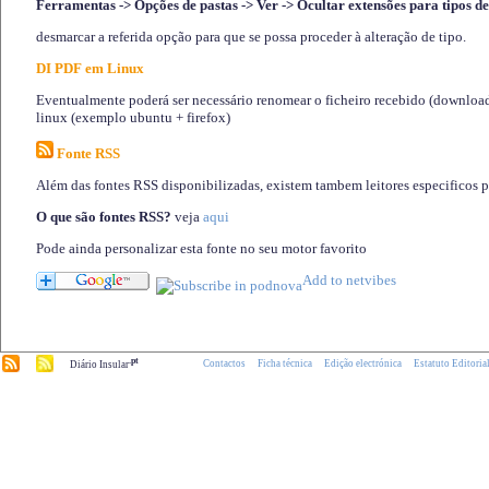
Ferramentas -> Opções de pastas -> Ver -> Ocultar extensões para tipos de
desmarcar a referida opção para que se possa proceder à alteração de tipo.
DI PDF em Linux
Eventualmente poderá ser necessário renomear o ficheiro recebido (download)
linux (exemplo ubuntu + firefox)
Fonte RSS
Além das fontes RSS disponibilizadas, existem tambem leitores especificos 
O que são fontes RSS?
veja
aqui
Pode ainda personalizar esta fonte no seu motor favorito
.pt
Contactos
Ficha técnica
Edição electrónica
Estatuto Editoria
Diário Insular