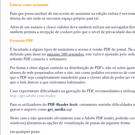
Entrar como assinante
Para que possa usufruir de um acesso de assinante na edição online é necessá
direita do site onde se encontra espaço próprio para tal.
Além de um numero e chave válidos deve tambem utilizar um navegador (brows
tambem permita a recepção de cookies pelo que o nível de privacidade das d
Formato PDF
É facultado a alguns tipos de assinatura o acesso à versão PDF do jornal. Na 
definido para durar no
máximo 500 segundos
, este valor é ajustado pelo we
referido PDF contacte o webmaster.
Por forma a obter algum controlo na distribuição de PDF's, não só sobre que
abusos de rede perpetrados sobre o site, tais como pedidos excessivos de co
que o PDF seja completamente transferido para o cliente afim de poder ser 
que o link directo a que estávamos habituados.
Caso experimente díficuldades na gravação do PDF, recomendamos a utiliza
http://get.adobe.com/reader/
Para os utilizadores do
PDF-Reader foxit
: certamente sentirão dificuldades 
gravar o arquivo como
get_media
.asp
Neste caso e não querendo obviamente usar o Adobe PDF reader, poderão corrig
windows) alterarem as opções de visualização de pastas da seguinte forma
em qualquer pasta
: