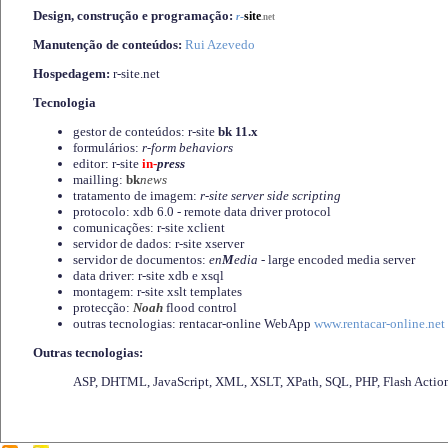
Design, construção e programação:
-
site
r
.net
Manutenção de conteúdos:
Rui Azevedo
Hospedagem:
r-site.net
Tecnologia
gestor de conteúdos: r-site
bk 11.x
formulários:
r-form behaviors
editor: r-site
in-
press
mailling:
bk
news
tratamento de imagem:
r-site server side scripting
protocolo: xdb 6.0 - remote data driver protocol
comunicações: r-site xclient
servidor de dados: r-site xserver
servidor de documentos:
en
M
edia
- large encoded media server
data driver: r-site xdb e xsql
montagem: r-site xslt templates
protecção:
Noah
flood control
outras tecnologias: rentacar-online WebApp
www.rentacar-online.net
Outras tecnologias:
ASP, DHTML, JavaScript, XML, XSLT, XPath, SQL, PHP, Flash Actio