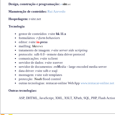
Design, construção e programação:
-
site
r
.net
Manutenção de conteúdos:
Rui Azevedo
Hospedagem:
r-site.net
Tecnologia
gestor de conteúdos: r-site
bk 11.x
formulários:
r-form behaviors
editor: r-site
in-
press
mailling:
bk
news
tratamento de imagem:
r-site server side scripting
protocolo: xdb 6.0 - remote data driver protocol
comunicações: r-site xclient
servidor de dados: r-site xserver
servidor de documentos:
en
M
edia
- large encoded media server
data driver: r-site xdb e xsql
montagem: r-site xslt templates
protecção:
Noah
flood control
outras tecnologias: rentacar-online WebApp
www.rentacar-online.net
Outras tecnologias:
ASP, DHTML, JavaScript, XML, XSLT, XPath, SQL, PHP, Flash Actio