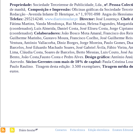
Propriedade:
Sociedade Terceirense de Publicidade, Lda.,
nº. Pessoa Colect
de manhã,
Composição e Impressão:
Oficinas gráficas da Sociedade Tercei
Redacção - Avenida Infante D. Henrique, n.º 1, 9701-098 Angra do Heroísmo 
Telefax:
295214246.
www.diarioinsular.pt
Director:
José Lourenço.
Chefe 
Fátima Martins, Vanda Mendonça, Rui Messias, Helena Fagundes, Margarida
(coordenador), Luís Almeida, Daniel Costa, José Eliseu Costa, Jorge Cipria
(coordenador).
Colaboradores:
João Bosco Mota Amaral, Francisco dos Reis
Guilherme Marinho, Gustavo Moura, Francisco Coelho, José Guilherme Reis 
Ventura, António Vallacorba, Diniz Borges, Jorge Moreira, Paulo Gomes, Duar
Barcelos, José Eduardo Machado Soares, José Gabriel Ávila, Fábio Vieira, A
Lima, Cláudia Costa, Soares de Barcelos, Berto Messias, Luis Couto, José A
Bento, João Costa,Fausto Costa e Pedro Alves.
Design gráfico:
António Araú
Azevedo.
Sócios-Gerentes com mais de 10% de capital:
Paula Cristina Lou
Paulo Raulino. Tiragem desta edição: 3.500 exemplares;
Tiragem média do
euros.
.pt
Contactos
Ficha técnica
Edição electrónica
Estatuto Editoria
Diário Insular