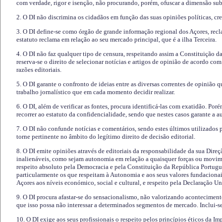
com verdade, rigor e isenção, não procurando, porém, ofuscar a dimensão subj
2. O DI não discrimina os cidadãos em função das suas opiniões políticas, cre
3. O DI define-se como órgão de grande informação regional dos Açores, recl
estatuto reclama em relação ao seu mercado principal, que é a ilha Terceira.
4. O DI não faz qualquer tipo de censura, respeitando assim a Constituição 
reserva-se o direito de selecionar notícias e artigos de opinião de acordo co
razões editoriais.
5. O DI garante o confronto de ideias entre as diversas correntes de opinião 
trabalho jornalístico que em cada momento decidir realizar.
6. O DI, além de verificar as fontes, procura identificá-las com exatidão. Poré
recorrer ao estatuto da confidencialidade, sendo que nestes casos garante a 
7. O DI não confunde notícias e comentários, sendo estes últimos utilizados 
torne pertinente no âmbito do legítimo direito de decisão editorial.
8. O DI emite opiniões através de editoriais da responsabilidade da sua Direç
inalienáveis, como sejam autonomia em relação a quaisquer forças ou movime
respeito absoluto pela Democracia e pela Constituição da República Portugue
particularmente os que respeitam à Autonomia e aos seus valores fundacion
Açores aos níveis económico, social e cultural, e respeito pela Declaração U
9. O DI procura afastar-se do sensacionalismo, não valorizando aconteciment
que isso possa não interessar a determinados segmentos de mercado. Inclui-se
10. O DI exige aos seus profissionais o respeito pelos princípios éticos da I