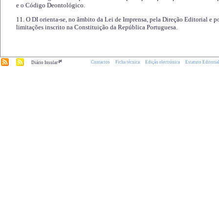
e o Código Deontológico.
11. O DI orienta-se, no âmbito da Lei de Imprensa, pela Direção Editorial e p
limitações inscrito na Constituição da República Portuguesa.
.pt
Contactos
Ficha técnica
Edição electrónica
Estatuto Editoria
Diário Insular