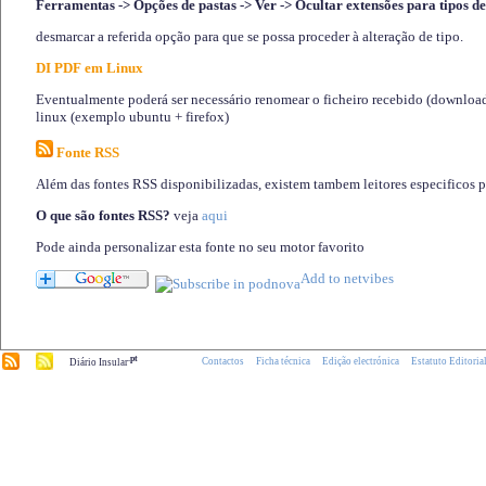
Ferramentas -> Opções de pastas -> Ver -> Ocultar extensões para tipos de
desmarcar a referida opção para que se possa proceder à alteração de tipo.
DI PDF em Linux
Eventualmente poderá ser necessário renomear o ficheiro recebido (download)
linux (exemplo ubuntu + firefox)
Fonte RSS
Além das fontes RSS disponibilizadas, existem tambem leitores especificos 
O que são fontes RSS?
veja
aqui
Pode ainda personalizar esta fonte no seu motor favorito
.pt
Contactos
Ficha técnica
Edição electrónica
Estatuto Editoria
Diário Insular