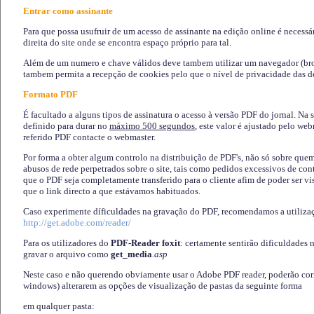
Entrar como assinante
Para que possa usufruir de um acesso de assinante na edição online é necessá
direita do site onde se encontra espaço próprio para tal.
Além de um numero e chave válidos deve tambem utilizar um navegador (brows
tambem permita a recepção de cookies pelo que o nível de privacidade das d
Formato PDF
É facultado a alguns tipos de assinatura o acesso à versão PDF do jornal. Na 
definido para durar no
máximo 500 segundos
, este valor é ajustado pelo we
referido PDF contacte o webmaster.
Por forma a obter algum controlo na distribuição de PDF's, não só sobre que
abusos de rede perpetrados sobre o site, tais como pedidos excessivos de co
que o PDF seja completamente transferido para o cliente afim de poder ser 
que o link directo a que estávamos habituados.
Caso experimente díficuldades na gravação do PDF, recomendamos a utiliza
http://get.adobe.com/reader/
Para os utilizadores do
PDF-Reader foxit
: certamente sentirão dificuldades 
gravar o arquivo como
get_media
.asp
Neste caso e não querendo obviamente usar o Adobe PDF reader, poderão corrig
windows) alterarem as opções de visualização de pastas da seguinte forma
em qualquer pasta
: