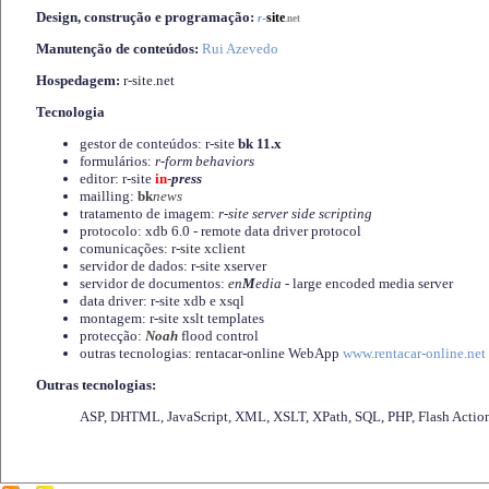
Design, construção e programação:
-
site
r
.net
Manutenção de conteúdos:
Rui Azevedo
Hospedagem:
r-site.net
Tecnologia
gestor de conteúdos: r-site
bk 11.x
formulários:
r-form behaviors
editor: r-site
in-
press
mailling:
bk
news
tratamento de imagem:
r-site server side scripting
protocolo: xdb 6.0 - remote data driver protocol
comunicações: r-site xclient
servidor de dados: r-site xserver
servidor de documentos:
en
M
edia
- large encoded media server
data driver: r-site xdb e xsql
montagem: r-site xslt templates
protecção:
Noah
flood control
outras tecnologias: rentacar-online WebApp
www.rentacar-online.net
Outras tecnologias:
ASP, DHTML, JavaScript, XML, XSLT, XPath, SQL, PHP, Flash Actio