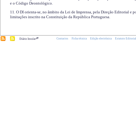
e o Código Deontológico.
11. O DI orienta-se, no âmbito da Lei de Imprensa, pela Direção Editorial e p
limitações inscrito na Constituição da República Portuguesa.
.pt
Contactos
Ficha técnica
Edição electrónica
Estatuto Editoria
Diário Insular