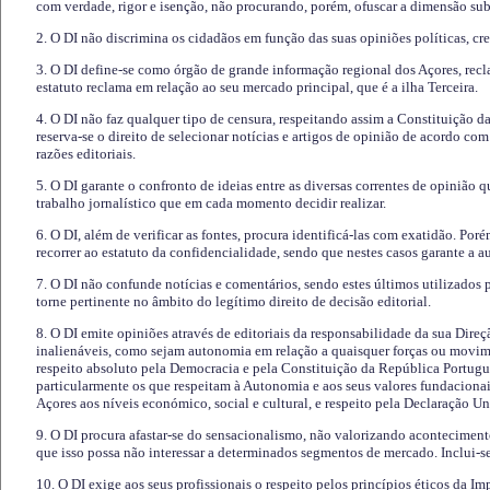
com verdade, rigor e isenção, não procurando, porém, ofuscar a dimensão subj
2. O DI não discrimina os cidadãos em função das suas opiniões políticas, cre
3. O DI define-se como órgão de grande informação regional dos Açores, recl
estatuto reclama em relação ao seu mercado principal, que é a ilha Terceira.
4. O DI não faz qualquer tipo de censura, respeitando assim a Constituição 
reserva-se o direito de selecionar notícias e artigos de opinião de acordo co
razões editoriais.
5. O DI garante o confronto de ideias entre as diversas correntes de opinião 
trabalho jornalístico que em cada momento decidir realizar.
6. O DI, além de verificar as fontes, procura identificá-las com exatidão. Poré
recorrer ao estatuto da confidencialidade, sendo que nestes casos garante a 
7. O DI não confunde notícias e comentários, sendo estes últimos utilizados 
torne pertinente no âmbito do legítimo direito de decisão editorial.
8. O DI emite opiniões através de editoriais da responsabilidade da sua Direç
inalienáveis, como sejam autonomia em relação a quaisquer forças ou movime
respeito absoluto pela Democracia e pela Constituição da República Portugue
particularmente os que respeitam à Autonomia e aos seus valores fundacion
Açores aos níveis económico, social e cultural, e respeito pela Declaração U
9. O DI procura afastar-se do sensacionalismo, não valorizando aconteciment
que isso possa não interessar a determinados segmentos de mercado. Inclui-se
10. O DI exige aos seus profissionais o respeito pelos princípios éticos da I