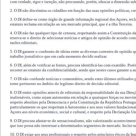
com verdade, rigor e isenção, não procurando, porém, ofuscar a dimensão subj
2. O DI não discrimina os cidadãos em função das suas opiniões políticas, cre
3. O DI define-se como órgão de grande informação regional dos Açores, recl
estatuto reclama em relação ao seu mercado principal, que é a ilha Terceira.
4. O DI não faz qualquer tipo de censura, respeitando assim a Constituição 
reserva-se o direito de selecionar notícias e artigos de opinião de acordo co
razões editoriais.
5. O DI garante o confronto de ideias entre as diversas correntes de opinião 
trabalho jornalístico que em cada momento decidir realizar.
6. O DI, além de verificar as fontes, procura identificá-las com exatidão. Poré
recorrer ao estatuto da confidencialidade, sendo que nestes casos garante a 
7. O DI não confunde notícias e comentários, sendo estes últimos utilizados 
torne pertinente no âmbito do legítimo direito de decisão editorial.
8. O DI emite opiniões através de editoriais da responsabilidade da sua Direç
inalienáveis, como sejam autonomia em relação a quaisquer forças ou movime
respeito absoluto pela Democracia e pela Constituição da República Portugue
particularmente os que respeitam à Autonomia e aos seus valores fundacion
Açores aos níveis económico, social e cultural, e respeito pela Declaração U
9. O DI procura afastar-se do sensacionalismo, não valorizando aconteciment
que isso possa não interessar a determinados segmentos de mercado. Inclui-se
10. O DI exige aos seus profissionais o respeito pelos princípios éticos da I