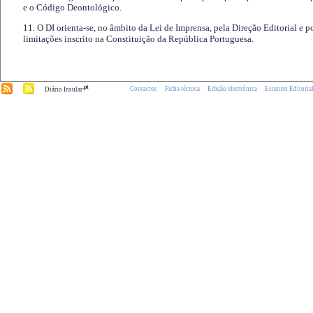
e o Código Deontológico.
11. O DI orienta-se, no âmbito da Lei de Imprensa, pela Direção Editorial e p
limitações inscrito na Constituição da República Portuguesa.
.pt
Contactos
Ficha técnica
Edição electrónica
Estatuto Editoria
Diário Insular