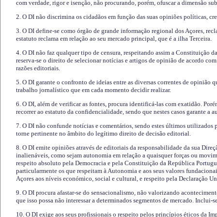
com verdade, rigor e isenção, não procurando, porém, ofuscar a dimensão subj
2. O DI não discrimina os cidadãos em função das suas opiniões políticas, cre
3. O DI define-se como órgão de grande informação regional dos Açores, recl
estatuto reclama em relação ao seu mercado principal, que é a ilha Terceira.
4. O DI não faz qualquer tipo de censura, respeitando assim a Constituição 
reserva-se o direito de selecionar notícias e artigos de opinião de acordo co
razões editoriais.
5. O DI garante o confronto de ideias entre as diversas correntes de opinião 
trabalho jornalístico que em cada momento decidir realizar.
6. O DI, além de verificar as fontes, procura identificá-las com exatidão. Poré
recorrer ao estatuto da confidencialidade, sendo que nestes casos garante a 
7. O DI não confunde notícias e comentários, sendo estes últimos utilizados 
torne pertinente no âmbito do legítimo direito de decisão editorial.
8. O DI emite opiniões através de editoriais da responsabilidade da sua Direç
inalienáveis, como sejam autonomia em relação a quaisquer forças ou movime
respeito absoluto pela Democracia e pela Constituição da República Portugue
particularmente os que respeitam à Autonomia e aos seus valores fundacion
Açores aos níveis económico, social e cultural, e respeito pela Declaração U
9. O DI procura afastar-se do sensacionalismo, não valorizando aconteciment
que isso possa não interessar a determinados segmentos de mercado. Inclui-se
10. O DI exige aos seus profissionais o respeito pelos princípios éticos da I