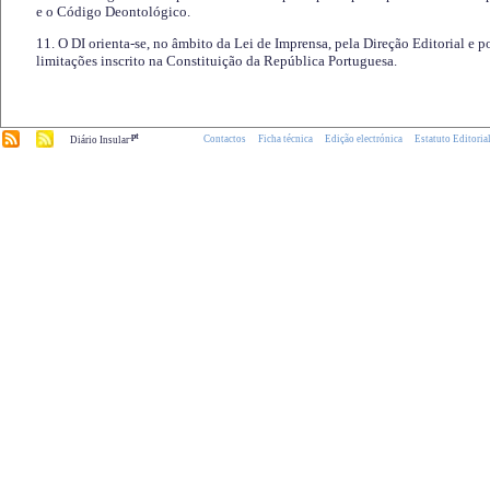
e o Código Deontológico.
11. O DI orienta-se, no âmbito da Lei de Imprensa, pela Direção Editorial e p
limitações inscrito na Constituição da República Portuguesa.
.pt
Contactos
Ficha técnica
Edição electrónica
Estatuto Editoria
Diário Insular