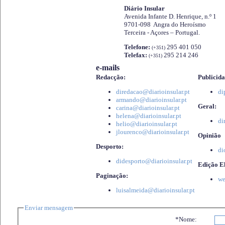
Diário Insular
Avenida Infante D. Henrique, n.º 1
9701-098 Angra do Heroísmo
Terceira - Açores – Portugal.
Telefone:
295 401 050
(+351)
Telefax:
295 214 246
(+351)
e-mails
Redacção:
Publicida
diredacao@diarioinsular.pt
di
armando@diarioinsular.pt
Geral:
carina@diarioinsular.pt
helena@diarioinsular.pt
di
helio@diarioinsular.pt
jlourenco@diarioinsular.pt
Opinião
Desporto:
di
didesporto@diarioinsular.pt
Edição El
Paginação:
we
luisalmeida@diarioinsular.pt
Enviar mensagem
*Nome: