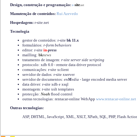
Design, construção e programação:
-
site
r
.net
Manutenção de conteúdos:
Rui Azevedo
Hospedagem:
r-site.net
Tecnologia
gestor de conteúdos: r-site
bk 11.x
formulários:
r-form behaviors
editor: r-site
in-
press
mailling:
bk
news
tratamento de imagem:
r-site server side scripting
protocolo: xdb 6.0 - remote data driver protocol
comunicações: r-site xclient
servidor de dados: r-site xserver
servidor de documentos:
en
M
edia
- large encoded media server
data driver: r-site xdb e xsql
montagem: r-site xslt templates
protecção:
Noah
flood control
outras tecnologias: rentacar-online WebApp
www.rentacar-online.net
Outras tecnologias:
ASP, DHTML, JavaScript, XML, XSLT, XPath, SQL, PHP, Flash Actio