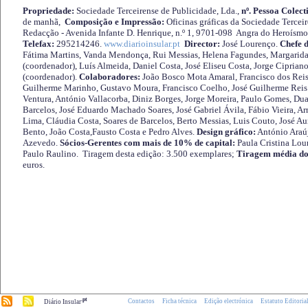
Propriedade:
Sociedade Terceirense de Publicidade, Lda.,
nº. Pessoa Colect
de manhã,
Composição e Impressão:
Oficinas gráficas da Sociedade Tercei
Redacção - Avenida Infante D. Henrique, n.º 1, 9701-098 Angra do Heroísmo 
Telefax:
295214246.
www.diarioinsular.pt
Director:
José Lourenço.
Chefe 
Fátima Martins, Vanda Mendonça, Rui Messias, Helena Fagundes, Margarida
(coordenador), Luís Almeida, Daniel Costa, José Eliseu Costa, Jorge Cipria
(coordenador).
Colaboradores:
João Bosco Mota Amaral, Francisco dos Reis
Guilherme Marinho, Gustavo Moura, Francisco Coelho, José Guilherme Reis 
Ventura, António Vallacorba, Diniz Borges, Jorge Moreira, Paulo Gomes, Duar
Barcelos, José Eduardo Machado Soares, José Gabriel Ávila, Fábio Vieira, A
Lima, Cláudia Costa, Soares de Barcelos, Berto Messias, Luis Couto, José A
Bento, João Costa,Fausto Costa e Pedro Alves.
Design gráfico:
António Araú
Azevedo.
Sócios-Gerentes com mais de 10% de capital:
Paula Cristina Lou
Paulo Raulino. Tiragem desta edição: 3.500 exemplares;
Tiragem média do
euros.
.pt
Contactos
Ficha técnica
Edição electrónica
Estatuto Editoria
Diário Insular