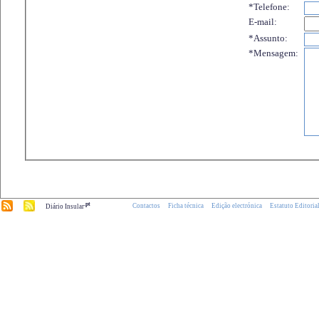
*Telefone:
E-mail:
*Assunto:
*Mensagem:
.pt
Contactos
Ficha técnica
Edição electrónica
Estatuto Editoria
Diário Insular