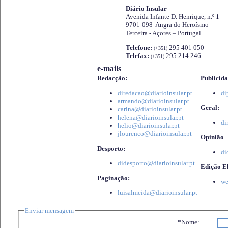
Diário Insular
Avenida Infante D. Henrique, n.º 1
9701-098 Angra do Heroísmo
Terceira - Açores – Portugal.
Telefone:
295 401 050
(+351)
Telefax:
295 214 246
(+351)
e-mails
Redacção:
Publicida
diredacao@diarioinsular.pt
di
armando@diarioinsular.pt
Geral:
carina@diarioinsular.pt
helena@diarioinsular.pt
di
helio@diarioinsular.pt
jlourenco@diarioinsular.pt
Opinião
Desporto:
di
didesporto@diarioinsular.pt
Edição El
Paginação:
we
luisalmeida@diarioinsular.pt
Enviar mensagem
*Nome: