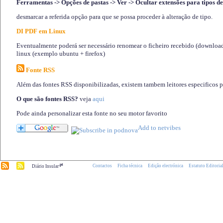
Ferramentas -> Opções de pastas -> Ver -> Ocultar extensões para tipos de
desmarcar a referida opção para que se possa proceder à alteração de tipo.
DI PDF em Linux
Eventualmente poderá ser necessário renomear o ficheiro recebido (download)
linux (exemplo ubuntu + firefox)
Fonte RSS
Além das fontes RSS disponibilizadas, existem tambem leitores especificos 
O que são fontes RSS?
veja
aqui
Pode ainda personalizar esta fonte no seu motor favorito
.pt
Contactos
Ficha técnica
Edição electrónica
Estatuto Editoria
Diário Insular