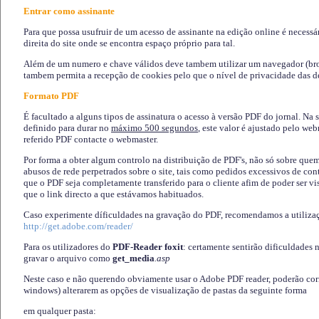
Entrar como assinante
Para que possa usufruir de um acesso de assinante na edição online é necessá
direita do site onde se encontra espaço próprio para tal.
Além de um numero e chave válidos deve tambem utilizar um navegador (brows
tambem permita a recepção de cookies pelo que o nível de privacidade das d
Formato PDF
É facultado a alguns tipos de assinatura o acesso à versão PDF do jornal. Na 
definido para durar no
máximo 500 segundos
, este valor é ajustado pelo we
referido PDF contacte o webmaster.
Por forma a obter algum controlo na distribuição de PDF's, não só sobre que
abusos de rede perpetrados sobre o site, tais como pedidos excessivos de co
que o PDF seja completamente transferido para o cliente afim de poder ser 
que o link directo a que estávamos habituados.
Caso experimente díficuldades na gravação do PDF, recomendamos a utiliza
http://get.adobe.com/reader/
Para os utilizadores do
PDF-Reader foxit
: certamente sentirão dificuldades 
gravar o arquivo como
get_media
.asp
Neste caso e não querendo obviamente usar o Adobe PDF reader, poderão corrig
windows) alterarem as opções de visualização de pastas da seguinte forma
em qualquer pasta
: