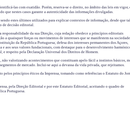
identificá-las com exatidão. Porém, reserva-se o direito, no âmbito das leis em vigor,
endo que nestes casos garante a autenticidade das informações divulgadas.
sendo estes últimos utilizados para explicar contextos de informação, desde que tal
o de decisão editorial.
da responsabilidade da sua Direção, cuja redação obedece a princípios editoriais
ão a quaisquer forças ou movimentos de interesses que se manifestem na sociedade
stituição da República Portuguesa; defesa dos interesses permanentes dos Açores,
a e aos seus valores fundacionais, com destaque para o desenvolvimento harmónic
al, e respeito pela Declaração Universal dos Direitos de Homem.
o, não valorizando acontecimentos que constituam apelo fácil a instintos básicos, 
 segmentos de mercado. Inclui-se aqui a devassa da vida privada, que rejeitamos.
ito pelos princípios éticos da Imprensa, tomando como referências o Estatuto do Jor
ensa, pela Direção Editorial e por este Estatuto Editorial, aceitando o quadro de
lica Portuguesa.