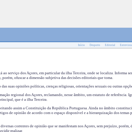
Início
Desporto
Editorial
Entrevista
tá ao serviço dos Açores, em particular da ilha Terceira, onde se localiza. Informa s
, porém, ofuscar a dimensão subjetiva das decisões editoriais que toma.
das suas opiniões políticas, crenças religiosas, orientações sexuais ou outras opçõe
mação regional dos Açores, reclamando, nesse âmbito, um estatuto de referência. Ig
incipal, que é a ilha Terceira.
speitando assim a Constituição da República Portuguesa. Ainda no âmbito constituci
 artigos de opinião de acordo com o espaço disponível e a hierarquização dos temas 
s diversas correntes de opinião que se manifestam nos Açores, sem prejuízo, porém, 
cidir realizar.