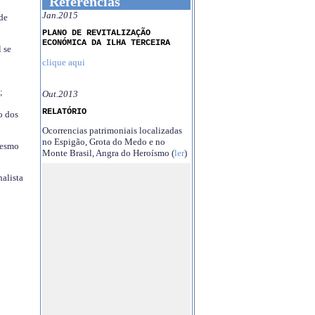
Referências
Jan.2015
 de
PLANO DE REVITALIZAÇÃO
ECONÓMICA DA ILHA TERCEIRA
 se
clique aqui
;
Out.2013
RELATÓRIO
o dos
Ocorrencias patrimoniais localizadas
no Espigão, Grota do Medo e no
mesmo
Monte Brasil, Angra do Heroísmo (
ler
)
nalista