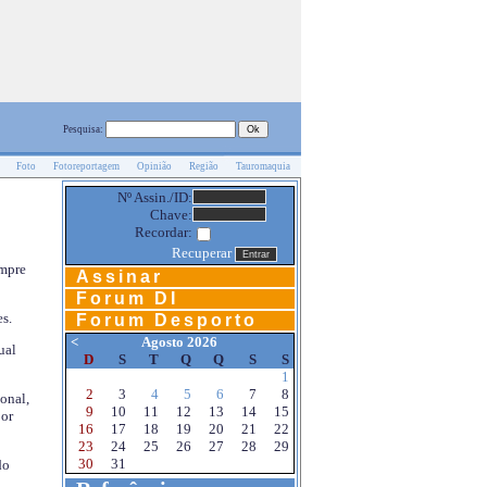
Pesquisa:
Foto
Fotoreportagem
Opinião
Região
Tauromaquia
Nº Assin./ID:
Chave:
Recordar:
Recuperar
empre
Assinar
Forum DI
s.
Forum Desporto
<
Agosto 2026
ual
D
S
T
Q
Q
S
S
1
2
3
4
5
6
7
8
onal,
9
10
11
12
13
14
15
por
16
17
18
19
20
21
22
23
24
25
26
27
28
29
30
31
do