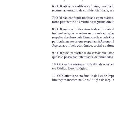
6. O DI, além de verificar as fontes, procura 
recorrer ao estatuto da confidencialidade, s
7. O DI não confunde notícias e comentários, 
torne pertinente no âmbito do legítimo direit
8. O DI emite opiniões através de editoriais 
inalienáveis, como sejam autonomia em relaç
respeito absoluto pela Democracia e pela Con
particularmente os que respeitam à Autonomi
Açores aos níveis económico, social e cultur
9. O DI procura afastar-se do sensacionalism
que isso possa não interessar a determinados
10. O DI exige aos seus profissionais o respe
e o Código Deontológico.
11. O DI orienta-se, no âmbito da Lei de Impr
limitações inscrito na Constituição da Repúb