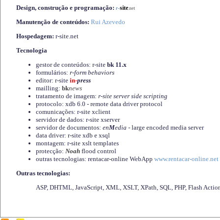
Design, construção e programação:
-
site
r
.net
Manutenção de conteúdos:
Rui Azevedo
Hospedagem:
r-site.net
Tecnologia
gestor de conteúdos: r-site
bk 11.x
formulários:
r-form behaviors
editor: r-site
in-
press
mailling:
bk
news
tratamento de imagem:
r-site server side scripting
protocolo: xdb 6.0 - remote data driver protocol
comunicações: r-site xclient
servidor de dados: r-site xserver
servidor de documentos:
en
M
edia
- large encoded media server
data driver: r-site xdb e xsql
montagem: r-site xslt templates
protecção:
Noah
flood control
outras tecnologias: rentacar-online WebApp
www.rentacar-online.net
Outras tecnologias:
ASP, DHTML, JavaScript, XML, XSLT, XPath, SQL, PHP, Flash Actio