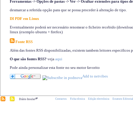
Ferramentas -> Opções de pastas -> Ver -> Ocultar extensões para tipos de
desmarcar a referida opção para que se possa proceder à alteração de tipo.
DI PDF em Linux
Eventualmente poderá ser necessário renomear o ficheiro recebido (download)
linux (exemplo ubuntu + firefox)
Fonte RSS
Além das fontes RSS disponibilizadas, existem tambem leitores especificos 
O que são fontes RSS?
veja
aqui
Pode ainda personalizar esta fonte no seu motor favorito
.pt
Contactos
Ficha técnica
Edição electrónica
Estatuto Editoria
Diário Insular