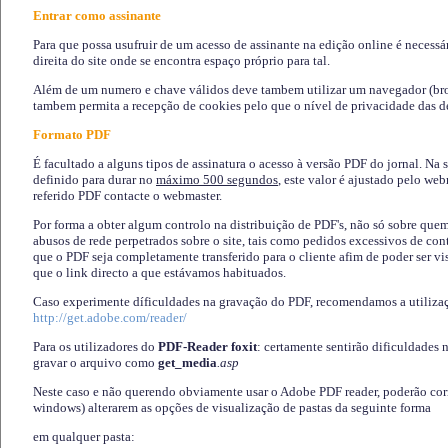
Entrar como assinante
Para que possa usufruir de um acesso de assinante na edição online é necessá
direita do site onde se encontra espaço próprio para tal.
Além de um numero e chave válidos deve tambem utilizar um navegador (brows
tambem permita a recepção de cookies pelo que o nível de privacidade das d
Formato PDF
É facultado a alguns tipos de assinatura o acesso à versão PDF do jornal. Na 
definido para durar no
máximo 500 segundos
, este valor é ajustado pelo we
referido PDF contacte o webmaster.
Por forma a obter algum controlo na distribuição de PDF's, não só sobre que
abusos de rede perpetrados sobre o site, tais como pedidos excessivos de co
que o PDF seja completamente transferido para o cliente afim de poder ser 
que o link directo a que estávamos habituados.
Caso experimente díficuldades na gravação do PDF, recomendamos a utiliza
http://get.adobe.com/reader/
Para os utilizadores do
PDF-Reader foxit
: certamente sentirão dificuldades 
gravar o arquivo como
get_media
.asp
Neste caso e não querendo obviamente usar o Adobe PDF reader, poderão corrig
windows) alterarem as opções de visualização de pastas da seguinte forma
em qualquer pasta
: