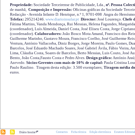
Propriedade:
Sociedade Terceirense de Publicidade, Lda.,
nº. Pessoa Colect
de manhã,
Composição e Impressão:
Oficinas gráficas da Sociedade Tercei
Redacção - Avenida Infante D. Henrique, n.º 1, 9701-098 Angra do Heroísmo 
Telefax:
295214246.
www.diarioinsular.pt
Director:
José Lourenço.
Chefe 
Fátima Martins, Vanda Mendonça, Rui Messias, Helena Fagundes, Margarida
(coordenador), Luís Almeida, Daniel Costa, José Eliseu Costa, Jorge Cipria
(coordenador).
Colaboradores:
João Bosco Mota Amaral, Francisco dos Reis
Guilherme Marinho, Gustavo Moura, Francisco Coelho, José Guilherme Reis 
Ventura, António Vallacorba, Diniz Borges, Jorge Moreira, Paulo Gomes, Duar
Barcelos, José Eduardo Machado Soares, José Gabriel Ávila, Fábio Vieira, A
Lima, Cláudia Costa, Soares de Barcelos, Berto Messias, Luis Couto, José A
Bento, João Costa,Fausto Costa e Pedro Alves.
Design gráfico:
António Araú
Azevedo.
Sócios-Gerentes com mais de 10% de capital:
Paula Cristina Lou
Paulo Raulino. Tiragem desta edição: 3.500 exemplares;
Tiragem média do
euros.
.pt
Contactos
Ficha técnica
Edição electrónica
Estatuto Editoria
Diário Insular