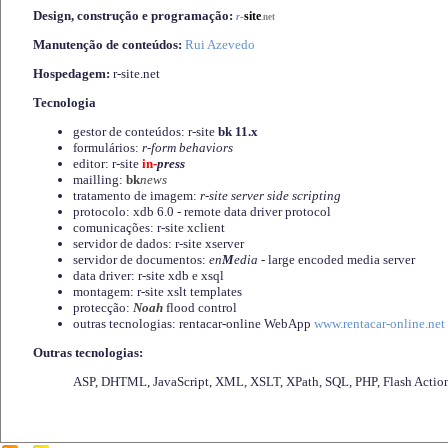
Design, construção e programação:
-
site
r
.net
Manutenção de conteúdos:
Rui Azevedo
Hospedagem:
r-site.net
Tecnologia
gestor de conteúdos: r-site
bk 11.x
formulários:
r-form behaviors
editor: r-site
in-
press
mailling:
bk
news
tratamento de imagem:
r-site server side scripting
protocolo: xdb 6.0 - remote data driver protocol
comunicações: r-site xclient
servidor de dados: r-site xserver
servidor de documentos:
en
M
edia
- large encoded media server
data driver: r-site xdb e xsql
montagem: r-site xslt templates
protecção:
Noah
flood control
outras tecnologias: rentacar-online WebApp
www.rentacar-online.net
Outras tecnologias:
ASP, DHTML, JavaScript, XML, XSLT, XPath, SQL, PHP, Flash Actio