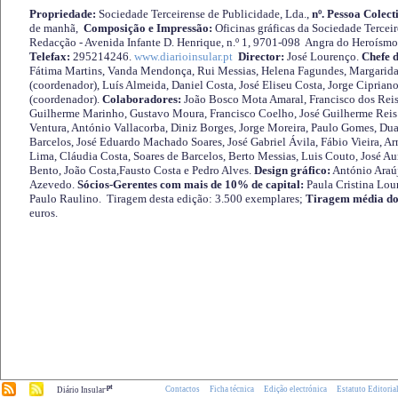
Propriedade:
Sociedade Terceirense de Publicidade, Lda.,
nº. Pessoa Colect
de manhã,
Composição e Impressão:
Oficinas gráficas da Sociedade Tercei
Redacção - Avenida Infante D. Henrique, n.º 1, 9701-098 Angra do Heroísmo 
Telefax:
295214246.
www.diarioinsular.pt
Director:
José Lourenço.
Chefe 
Fátima Martins, Vanda Mendonça, Rui Messias, Helena Fagundes, Margarida
(coordenador), Luís Almeida, Daniel Costa, José Eliseu Costa, Jorge Cipria
(coordenador).
Colaboradores:
João Bosco Mota Amaral, Francisco dos Reis
Guilherme Marinho, Gustavo Moura, Francisco Coelho, José Guilherme Reis 
Ventura, António Vallacorba, Diniz Borges, Jorge Moreira, Paulo Gomes, Duar
Barcelos, José Eduardo Machado Soares, José Gabriel Ávila, Fábio Vieira, A
Lima, Cláudia Costa, Soares de Barcelos, Berto Messias, Luis Couto, José A
Bento, João Costa,Fausto Costa e Pedro Alves.
Design gráfico:
António Araú
Azevedo.
Sócios-Gerentes com mais de 10% de capital:
Paula Cristina Lou
Paulo Raulino. Tiragem desta edição: 3.500 exemplares;
Tiragem média do
euros.
.pt
Contactos
Ficha técnica
Edição electrónica
Estatuto Editoria
Diário Insular