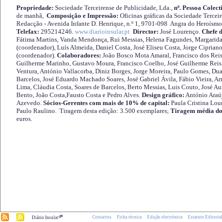
Propriedade:
Sociedade Terceirense de Publicidade, Lda.,
nº. Pessoa Colect
de manhã,
Composição e Impressão:
Oficinas gráficas da Sociedade Tercei
Redacção - Avenida Infante D. Henrique, n.º 1, 9701-098 Angra do Heroísmo 
Telefax:
295214246.
www.diarioinsular.pt
Director:
José Lourenço.
Chefe 
Fátima Martins, Vanda Mendonça, Rui Messias, Helena Fagundes, Margarida
(coordenador), Luís Almeida, Daniel Costa, José Eliseu Costa, Jorge Cipria
(coordenador).
Colaboradores:
João Bosco Mota Amaral, Francisco dos Reis
Guilherme Marinho, Gustavo Moura, Francisco Coelho, José Guilherme Reis 
Ventura, António Vallacorba, Diniz Borges, Jorge Moreira, Paulo Gomes, Duar
Barcelos, José Eduardo Machado Soares, José Gabriel Ávila, Fábio Vieira, A
Lima, Cláudia Costa, Soares de Barcelos, Berto Messias, Luis Couto, José A
Bento, João Costa,Fausto Costa e Pedro Alves.
Design gráfico:
António Araú
Azevedo.
Sócios-Gerentes com mais de 10% de capital:
Paula Cristina Lou
Paulo Raulino. Tiragem desta edição: 3.500 exemplares;
Tiragem média do
euros.
.pt
Contactos
Ficha técnica
Edição electrónica
Estatuto Editoria
Diário Insular