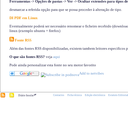
Ferramentas -> Opções de pastas -> Ver -> Ocultar extensões para tipos de
desmarcar a referida opção para que se possa proceder à alteração de tipo.
DI PDF em Linux
Eventualmente poderá ser necessário renomear o ficheiro recebido (download)
linux (exemplo ubuntu + firefox)
Fonte RSS
Além das fontes RSS disponibilizadas, existem tambem leitores especificos 
O que são fontes RSS?
veja
aqui
Pode ainda personalizar esta fonte no seu motor favorito
.pt
Contactos
Ficha técnica
Edição electrónica
Estatuto Editoria
Diário Insular