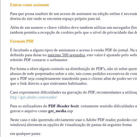
Entrar como assinante
Para que possa usufruir de um acesso de assinante na edição online é necessá
direita do site onde se encontra espaço próprio para tal.
Além de um numero e chave válidos deve tambem utilizar um navegador (brows
tambem permita a recepção de cookies pelo que o nível de privacidade das d
Formato PDF
É facultado a alguns tipos de assinatura o acesso à versão PDF do jornal. Na 
definido para durar no
máximo 500 segundos
, este valor é ajustado pelo we
referido PDF contacte o webmaster.
Por forma a obter algum controlo na distribuição de PDF's, não só sobre que
abusos de rede perpetrados sobre o site, tais como pedidos excessivos de co
que o PDF seja completamente transferido para o cliente afim de poder ser 
que o link directo a que estávamos habituados.
Caso experimente díficuldades na gravação do PDF, recomendamos a utiliza
http://get.adobe.com/reader/
Para os utilizadores do
PDF-Reader foxit
: certamente sentirão dificuldades 
gravar o arquivo como
get_media
.asp
Neste caso e não querendo obviamente usar o Adobe PDF reader, poderão corrig
windows) alterarem as opções de visualização de pastas da seguinte forma
em qualquer pasta
: