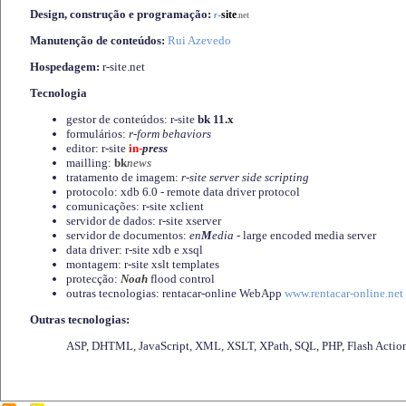
Design, construção e programação:
-
site
r
.net
Manutenção de conteúdos:
Rui Azevedo
Hospedagem:
r-site.net
Tecnologia
gestor de conteúdos: r-site
bk 11.x
formulários:
r-form behaviors
editor: r-site
in-
press
mailling:
bk
news
tratamento de imagem:
r-site server side scripting
protocolo: xdb 6.0 - remote data driver protocol
comunicações: r-site xclient
servidor de dados: r-site xserver
servidor de documentos:
en
M
edia
- large encoded media server
data driver: r-site xdb e xsql
montagem: r-site xslt templates
protecção:
Noah
flood control
outras tecnologias: rentacar-online WebApp
www.rentacar-online.net
Outras tecnologias:
ASP, DHTML, JavaScript, XML, XSLT, XPath, SQL, PHP, Flash Actio