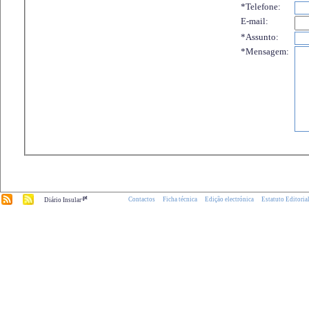
*Telefone:
E-mail:
*Assunto:
*Mensagem:
.pt
Contactos
Ficha técnica
Edição electrónica
Estatuto Editoria
Diário Insular