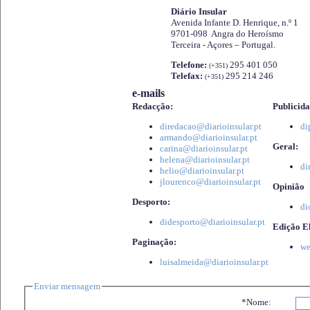
Diário Insular
Avenida Infante D. Henrique, n.º 1
9701-098 Angra do Heroísmo
Terceira - Açores – Portugal.
Telefone:
295 401 050
(+351)
Telefax:
295 214 246
(+351)
e-mails
Redacção:
Publicida
diredacao@diarioinsular.pt
di
armando@diarioinsular.pt
Geral:
carina@diarioinsular.pt
helena@diarioinsular.pt
di
helio@diarioinsular.pt
jlourenco@diarioinsular.pt
Opinião
Desporto:
di
didesporto@diarioinsular.pt
Edição El
Paginação:
we
luisalmeida@diarioinsular.pt
Enviar mensagem
*Nome: