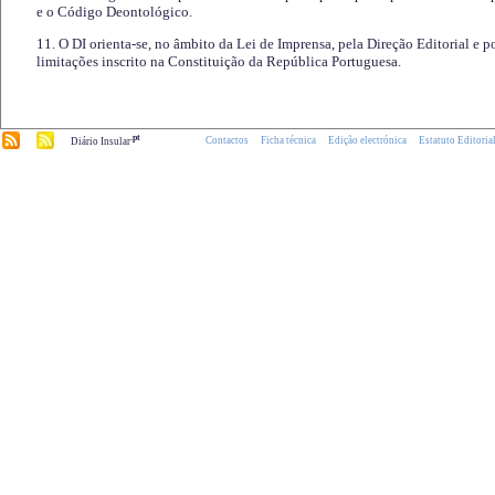
e o Código Deontológico.
11. O DI orienta-se, no âmbito da Lei de Imprensa, pela Direção Editorial e p
limitações inscrito na Constituição da República Portuguesa.
.pt
Contactos
Ficha técnica
Edição electrónica
Estatuto Editoria
Diário Insular