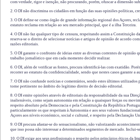
com verdade, rigor e isenção, não procurando, porém, ofuscar a dimensão subj
2. O DI não discrimina os cidadãos em função das suas opiniões políticas, cre
3. O DI define-se como órgão de grande informação regional dos Açores, recl
estatuto reclama em relação ao seu mercado principal, que é a ilha Terceira.
4. O DI não faz qualquer tipo de censura, respeitando assim a Constituição 
reserva-se o direito de selecionar notícias e artigos de opinião de acordo co
razões editoriais.
5. O DI garante o confronto de ideias entre as diversas correntes de opinião 
trabalho jornalístico que em cada momento decidir realizar.
6. O DI, além de verificar as fontes, procura identificá-las com exatidão. Poré
recorrer ao estatuto da confidencialidade, sendo que nestes casos garante a 
7. O DI não confunde notícias e comentários, sendo estes últimos utilizados 
torne pertinente no âmbito do legítimo direito de decisão editorial.
8. O DI emite opiniões através de editoriais da responsabilidade da sua Direç
inalienáveis, como sejam autonomia em relação a quaisquer forças ou movime
respeito absoluto pela Democracia e pela Constituição da República Portugue
particularmente os que respeitam à Autonomia e aos seus valores fundacion
Açores aos níveis económico, social e cultural, e respeito pela Declaração U
9. O DI procura afastar-se do sensacionalismo, não valorizando aconteciment
que isso possa não interessar a determinados segmentos de mercado. Inclui-se
10. O DI exige aos seus profissionais o respeito pelos princípios éticos da I