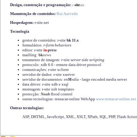
Design, construção e programação:
-
site
r
.net
Manutenção de conteúdos:
Rui Azevedo
Hospedagem:
r-site.net
Tecnologia
gestor de conteúdos: r-site
bk 11.x
formulários:
r-form behaviors
editor: r-site
in-
press
mailling:
bk
news
tratamento de imagem:
r-site server side scripting
protocolo: xdb 6.0 - remote data driver protocol
comunicações: r-site xclient
servidor de dados: r-site xserver
servidor de documentos:
en
M
edia
- large encoded media server
data driver: r-site xdb e xsql
montagem: r-site xslt templates
protecção:
Noah
flood control
outras tecnologias: rentacar-online WebApp
www.rentacar-online.net
Outras tecnologias:
ASP, DHTML, JavaScript, XML, XSLT, XPath, SQL, PHP, Flash Actio