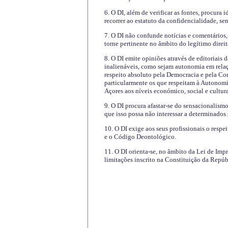
6. O DI, além de verificar as fontes, procura 
recorrer ao estatuto da confidencialidade, s
7. O DI não confunde notícias e comentários, 
torne pertinente no âmbito do legítimo direit
8. O DI emite opiniões através de editoriais 
inalienáveis, como sejam autonomia em relaç
respeito absoluto pela Democracia e pela Con
particularmente os que respeitam à Autonomi
Açores aos níveis económico, social e cultur
9. O DI procura afastar-se do sensacionalism
que isso possa não interessar a determinados
10. O DI exige aos seus profissionais o respe
e o Código Deontológico.
11. O DI orienta-se, no âmbito da Lei de Impr
limitações inscrito na Constituição da Repúb