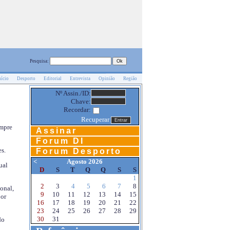
Pesquisa:
nício
Desporto
Editorial
Entrevista
Opinião
Região
Nº Assin./ID:
Chave:
Recordar:
Recuperar
empre
Assinar
Forum DI
s.
Forum Desporto
<
Agosto 2026
ual
D
S
T
Q
Q
S
S
1
2
3
4
5
6
7
8
onal,
9
10
11
12
13
14
15
por
16
17
18
19
20
21
22
23
24
25
26
27
28
29
30
31
do