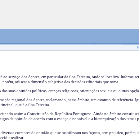
I
tá ao serviço dos Açores, em particular da ilha Terceira, onde se localiza. Informa s
, porém, ofuscar a dimensão subjetiva das decisões editoriais que toma.
das suas opiniões políticas, crenças religiosas, orientações sexuais ou outras opçõe
mação regional dos Açores, reclamando, nesse âmbito, um estatuto de referência. Ig
incipal, que é a ilha Terceira.
speitando assim a Constituição da República Portuguesa. Ainda no âmbito constituci
 artigos de opinião de acordo com o espaço disponível e a hierarquização dos temas 
s diversas correntes de opinião que se manifestam nos Açores, sem prejuízo, porém, 
cidir realizar.