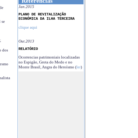
Referências
Jan.2015
 de
PLANO DE REVITALIZAÇÃO
ECONÓMICA DA ILHA TERCEIRA
 se
clique aqui
;
Out.2013
RELATÓRIO
o dos
Ocorrencias patrimoniais localizadas
no Espigão, Grota do Medo e no
mesmo
Monte Brasil, Angra do Heroísmo (
ler
)
nalista