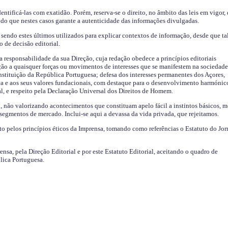
identificá-las com exatidão. Porém, reserva-se o direito, no âmbito das leis em vigor,
endo que nestes casos garante a autenticidade das informações divulgadas.
sendo estes últimos utilizados para explicar contextos de informação, desde que tal
o de decisão editorial.
da responsabilidade da sua Direção, cuja redação obedece a princípios editoriais
ão a quaisquer forças ou movimentos de interesses que se manifestem na sociedade
stituição da República Portuguesa; defesa dos interesses permanentes dos Açores,
a e aos seus valores fundacionais, com destaque para o desenvolvimento harmónic
al, e respeito pela Declaração Universal dos Direitos de Homem.
o, não valorizando acontecimentos que constituam apelo fácil a instintos básicos, 
 segmentos de mercado. Inclui-se aqui a devassa da vida privada, que rejeitamos.
ito pelos princípios éticos da Imprensa, tomando como referências o Estatuto do Jor
ensa, pela Direção Editorial e por este Estatuto Editorial, aceitando o quadro de
lica Portuguesa.