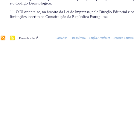
e o Código Deontológico.
11. O DI orienta-se, no âmbito da Lei de Imprensa, pela Direção Editorial e p
limitações inscrito na Constituição da República Portuguesa.
.pt
Contactos
Ficha técnica
Edição electrónica
Estatuto Editoria
Diário Insular