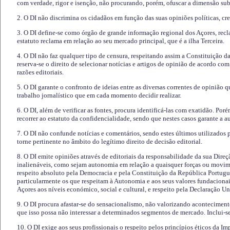
com verdade, rigor e isenção, não procurando, porém, ofuscar a dimensão subj
2. O DI não discrimina os cidadãos em função das suas opiniões políticas, cre
3. O DI define-se como órgão de grande informação regional dos Açores, recl
estatuto reclama em relação ao seu mercado principal, que é a ilha Terceira.
4. O DI não faz qualquer tipo de censura, respeitando assim a Constituição 
reserva-se o direito de selecionar notícias e artigos de opinião de acordo co
razões editoriais.
5. O DI garante o confronto de ideias entre as diversas correntes de opinião 
trabalho jornalístico que em cada momento decidir realizar.
6. O DI, além de verificar as fontes, procura identificá-las com exatidão. Poré
recorrer ao estatuto da confidencialidade, sendo que nestes casos garante a 
7. O DI não confunde notícias e comentários, sendo estes últimos utilizados 
torne pertinente no âmbito do legítimo direito de decisão editorial.
8. O DI emite opiniões através de editoriais da responsabilidade da sua Direç
inalienáveis, como sejam autonomia em relação a quaisquer forças ou movime
respeito absoluto pela Democracia e pela Constituição da República Portugue
particularmente os que respeitam à Autonomia e aos seus valores fundacion
Açores aos níveis económico, social e cultural, e respeito pela Declaração U
9. O DI procura afastar-se do sensacionalismo, não valorizando aconteciment
que isso possa não interessar a determinados segmentos de mercado. Inclui-se
10. O DI exige aos seus profissionais o respeito pelos princípios éticos da I