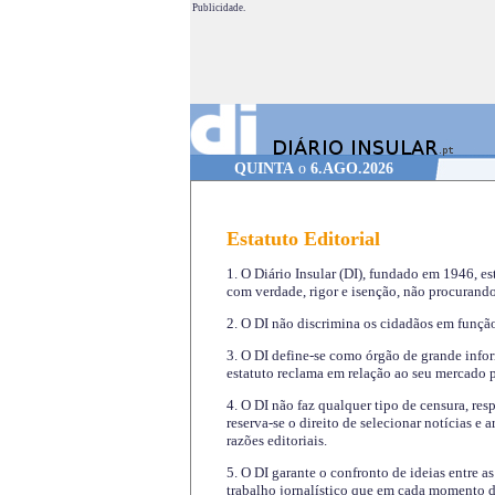
Publicidade.
QUINTA
o
6.AGO.2026
Estatuto Editorial
1. O Diário Insular (DI), fundado em 1946, es
com verdade, rigor e isenção, não procurando
2. O DI não discrimina os cidadãos em função 
3. O DI define-se como órgão de grande infor
estatuto reclama em relação ao seu mercado pr
4. O DI não faz qualquer tipo de censura, re
reserva-se o direito de selecionar notícias e
razões editoriais.
5. O DI garante o confronto de ideias entre a
trabalho jornalístico que em cada momento de