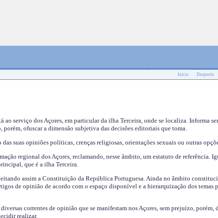
Início
Desporto
tá ao serviço dos Açores, em particular da ilha Terceira, onde se localiza. Informa s
, porém, ofuscar a dimensão subjetiva das decisões editoriais que toma.
das suas opiniões políticas, crenças religiosas, orientações sexuais ou outras opçõe
mação regional dos Açores, reclamando, nesse âmbito, um estatuto de referência. Ig
incipal, que é a ilha Terceira.
speitando assim a Constituição da República Portuguesa. Ainda no âmbito constituci
 artigos de opinião de acordo com o espaço disponível e a hierarquização dos temas 
s diversas correntes de opinião que se manifestam nos Açores, sem prejuízo, porém, 
cidir realizar.