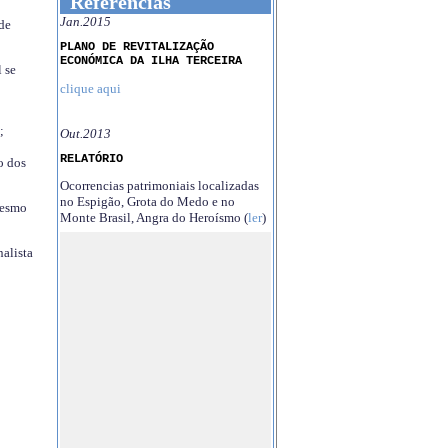
Referências
Jan.2015
 de
PLANO DE REVITALIZAÇÃO
ECONÓMICA DA ILHA TERCEIRA
 se
clique aqui
;
Out.2013
RELATÓRIO
o dos
Ocorrencias patrimoniais localizadas
no Espigão, Grota do Medo e no
mesmo
Monte Brasil, Angra do Heroísmo (
ler
)
nalista