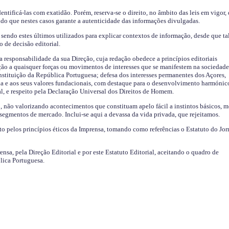
identificá-las com exatidão. Porém, reserva-se o direito, no âmbito das leis em vigor,
endo que nestes casos garante a autenticidade das informações divulgadas.
sendo estes últimos utilizados para explicar contextos de informação, desde que tal
o de decisão editorial.
da responsabilidade da sua Direção, cuja redação obedece a princípios editoriais
ão a quaisquer forças ou movimentos de interesses que se manifestem na sociedade
stituição da República Portuguesa; defesa dos interesses permanentes dos Açores,
a e aos seus valores fundacionais, com destaque para o desenvolvimento harmónic
al, e respeito pela Declaração Universal dos Direitos de Homem.
o, não valorizando acontecimentos que constituam apelo fácil a instintos básicos, 
 segmentos de mercado. Inclui-se aqui a devassa da vida privada, que rejeitamos.
ito pelos princípios éticos da Imprensa, tomando como referências o Estatuto do Jor
ensa, pela Direção Editorial e por este Estatuto Editorial, aceitando o quadro de
lica Portuguesa.