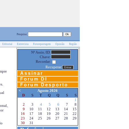
Pesquisa:
Editorial
Entrevista
Fotoreportagem
Opinião
Região
Nº Assin./ID:
Chave:
Recordar:
Recuperar
empre
Assinar
Forum DI
s.
Forum Desporto
<
Agosto 2026
ual
D
S
T
Q
Q
S
S
1
2
3
4
5
6
7
8
onal,
9
10
11
12
13
14
15
por
16
17
18
19
20
21
22
23
24
25
26
27
28
29
30
31
do