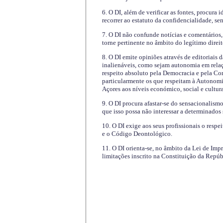
6. O DI, além de verificar as fontes, procura 
recorrer ao estatuto da confidencialidade, s
7. O DI não confunde notícias e comentários, 
torne pertinente no âmbito do legítimo direit
8. O DI emite opiniões através de editoriais 
inalienáveis, como sejam autonomia em relaç
respeito absoluto pela Democracia e pela Con
particularmente os que respeitam à Autonomi
Açores aos níveis económico, social e cultur
9. O DI procura afastar-se do sensacionalism
que isso possa não interessar a determinados
10. O DI exige aos seus profissionais o respe
e o Código Deontológico.
11. O DI orienta-se, no âmbito da Lei de Impr
limitações inscrito na Constituição da Repúb