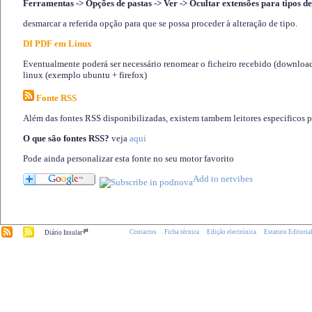
Ferramentas -> Opções de pastas -> Ver -> Ocultar extensões para tipos de
desmarcar a referida opção para que se possa proceder à alteração de tipo.
DI PDF em Linux
Eventualmente poderá ser necessário renomear o ficheiro recebido (download)
linux (exemplo ubuntu + firefox)
Fonte RSS
Além das fontes RSS disponibilizadas, existem tambem leitores especificos 
O que são fontes RSS?
veja
aqui
Pode ainda personalizar esta fonte no seu motor favorito
.pt
Contactos
Ficha técnica
Edição electrónica
Estatuto Editoria
Diário Insular