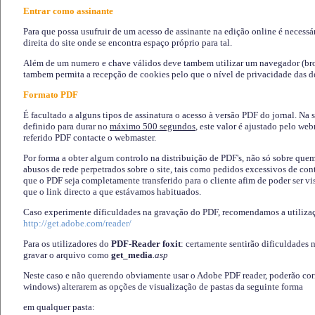
Entrar como assinante
Para que possa usufruir de um acesso de assinante na edição online é necessá
direita do site onde se encontra espaço próprio para tal.
Além de um numero e chave válidos deve tambem utilizar um navegador (brows
tambem permita a recepção de cookies pelo que o nível de privacidade das d
Formato PDF
É facultado a alguns tipos de assinatura o acesso à versão PDF do jornal. Na 
definido para durar no
máximo 500 segundos
, este valor é ajustado pelo we
referido PDF contacte o webmaster.
Por forma a obter algum controlo na distribuição de PDF's, não só sobre que
abusos de rede perpetrados sobre o site, tais como pedidos excessivos de co
que o PDF seja completamente transferido para o cliente afim de poder ser 
que o link directo a que estávamos habituados.
Caso experimente díficuldades na gravação do PDF, recomendamos a utiliza
http://get.adobe.com/reader/
Para os utilizadores do
PDF-Reader foxit
: certamente sentirão dificuldades 
gravar o arquivo como
get_media
.asp
Neste caso e não querendo obviamente usar o Adobe PDF reader, poderão corrig
windows) alterarem as opções de visualização de pastas da seguinte forma
em qualquer pasta
: