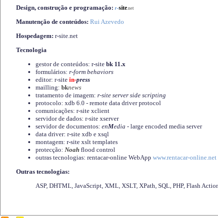
Design, construção e programação:
-
site
r
.net
Manutenção de conteúdos:
Rui Azevedo
Hospedagem:
r-site.net
Tecnologia
gestor de conteúdos: r-site
bk 11.x
formulários:
r-form behaviors
editor: r-site
in-
press
mailling:
bk
news
tratamento de imagem:
r-site server side scripting
protocolo: xdb 6.0 - remote data driver protocol
comunicações: r-site xclient
servidor de dados: r-site xserver
servidor de documentos:
en
M
edia
- large encoded media server
data driver: r-site xdb e xsql
montagem: r-site xslt templates
protecção:
Noah
flood control
outras tecnologias: rentacar-online WebApp
www.rentacar-online.net
Outras tecnologias:
ASP, DHTML, JavaScript, XML, XSLT, XPath, SQL, PHP, Flash Actio