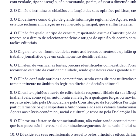
com verdade, rigor e isenção, não procurando, porém, ofuscar a dimensão subj
2. O DI não discrimina os cidadãos em função das suas opiniões políticas, cre
3. O DI define-se como órgão de grande informação regional dos Açores, recl
estatuto reclama em relação ao seu mercado principal, que é a ilha Terceira.
4. O DI não faz qualquer tipo de censura, respeitando assim a Constituição 
reserva-se o direito de selecionar notícias e artigos de opinião de acordo co
razões editoriais.
5. O DI garante o confronto de ideias entre as diversas correntes de opinião 
trabalho jornalístico que em cada momento decidir realizar.
6. O DI, além de verificar as fontes, procura identificá-las com exatidão. Poré
recorrer ao estatuto da confidencialidade, sendo que nestes casos garante a 
7. O DI não confunde notícias e comentários, sendo estes últimos utilizados 
torne pertinente no âmbito do legítimo direito de decisão editorial.
8. O DI emite opiniões através de editoriais da responsabilidade da sua Direç
inalienáveis, como sejam autonomia em relação a quaisquer forças ou movime
respeito absoluto pela Democracia e pela Constituição da República Portugue
particularmente os que respeitam à Autonomia e aos seus valores fundacion
Açores aos níveis económico, social e cultural, e respeito pela Declaração U
9. O DI procura afastar-se do sensacionalismo, não valorizando aconteciment
que isso possa não interessar a determinados segmentos de mercado. Inclui-se
10. O DI exige aos seus profissionais o respeito pelos princípios éticos da I