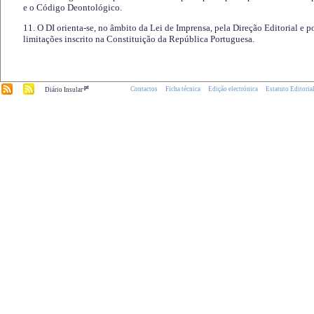
e o Código Deontológico.
11. O DI orienta-se, no âmbito da Lei de Imprensa, pela Direção Editorial e p
limitações inscrito na Constituição da República Portuguesa.
.pt
Contactos
Ficha técnica
Edição electrónica
Estatuto Editoria
Diário Insular