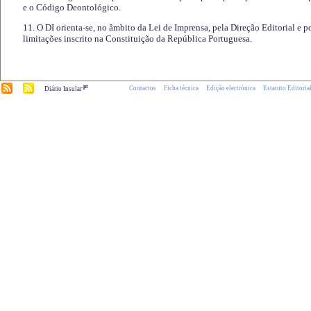
e o Código Deontológico.
11. O DI orienta-se, no âmbito da Lei de Imprensa, pela Direção Editorial e p
limitações inscrito na Constituição da República Portuguesa.
.pt
Contactos
Ficha técnica
Edição electrónica
Estatuto Editoria
Diário Insular