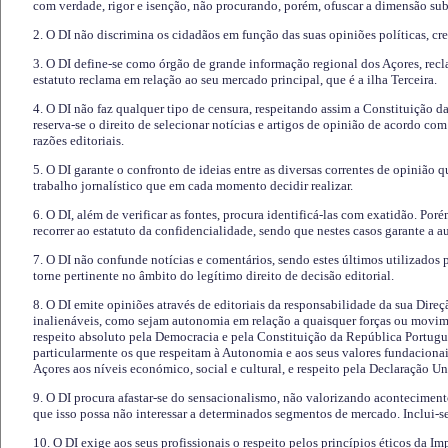
com verdade, rigor e isenção, não procurando, porém, ofuscar a dimensão subj
2. O DI não discrimina os cidadãos em função das suas opiniões políticas, cre
3. O DI define-se como órgão de grande informação regional dos Açores, recl
estatuto reclama em relação ao seu mercado principal, que é a ilha Terceira.
4. O DI não faz qualquer tipo de censura, respeitando assim a Constituição 
reserva-se o direito de selecionar notícias e artigos de opinião de acordo co
razões editoriais.
5. O DI garante o confronto de ideias entre as diversas correntes de opinião 
trabalho jornalístico que em cada momento decidir realizar.
6. O DI, além de verificar as fontes, procura identificá-las com exatidão. Poré
recorrer ao estatuto da confidencialidade, sendo que nestes casos garante a 
7. O DI não confunde notícias e comentários, sendo estes últimos utilizados 
torne pertinente no âmbito do legítimo direito de decisão editorial.
8. O DI emite opiniões através de editoriais da responsabilidade da sua Direç
inalienáveis, como sejam autonomia em relação a quaisquer forças ou movime
respeito absoluto pela Democracia e pela Constituição da República Portugue
particularmente os que respeitam à Autonomia e aos seus valores fundacion
Açores aos níveis económico, social e cultural, e respeito pela Declaração U
9. O DI procura afastar-se do sensacionalismo, não valorizando aconteciment
que isso possa não interessar a determinados segmentos de mercado. Inclui-se
10. O DI exige aos seus profissionais o respeito pelos princípios éticos da I